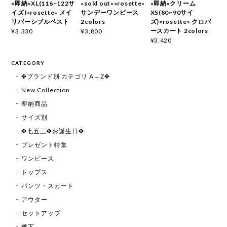
«即納»XL(116~122サ
«sold out»«rosette»
«即納»クリーム
イズ)«rosette» メイ
サンデーワンピース
XS(80~90サイ
リバーシブルベスト
2colors
ズ)«rosette» クロバ
ースカート 2colors
¥3,330
¥3,800
¥3,420
CATEGORY
✤ブランド別 カテゴリ A→Z✤
New Collection
即納商品
サイズ別
✤七五三✤お誕生日✤
プレゼント特集
ワンピース
トップス
パンツ・スカート
アウター
セットアップ
靴下