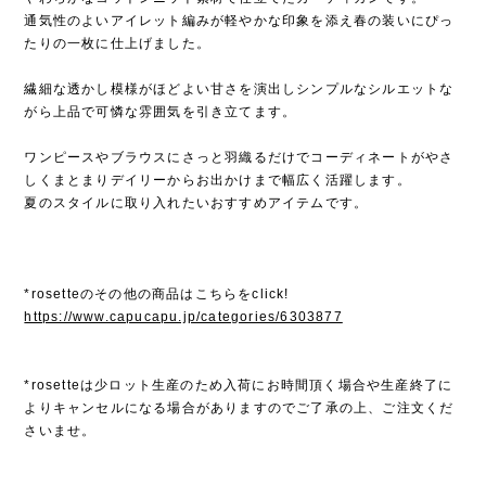
通気性のよいアイレット編みが軽やかな印象を添え春の装いにぴっ
たりの一枚に仕上げました。
繊細な透かし模様がほどよい甘さを演出しシンプルなシルエットな
がら上品で可憐な雰囲気を引き立てます。
ワンピースやブラウスにさっと羽織るだけでコーディネートがやさ
しくまとまりデイリーからお出かけまで幅広く活躍します。
夏のスタイルに取り入れたいおすすめアイテムです。
*rosetteのその他の商品はこちらをclick!
https://www.capucapu.jp/categories/6303877
*rosetteは少ロット生産のため入荷にお時間頂く場合や生産終了に
よりキャンセルになる場合がありますのでご了承の上、ご注文くだ
さいませ。