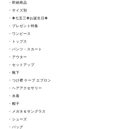
即納商品
サイズ別
✤七五三✤お誕生日✤
プレゼント特集
ワンピース
トップス
パンツ・スカート
アウター
セットアップ
靴下
つけ襟 ケープ エプロン
ヘアアクセサリー
水着
帽子
メガネ＆サングラス
シューズ
バッグ