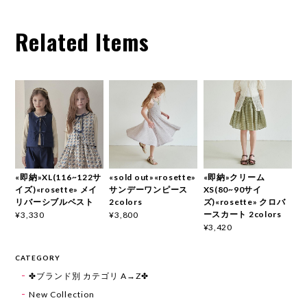
Related Items
«即納»XL(116~122サ
«sold out»«rosette»
«即納»クリーム
イズ)«rosette» メイ
サンデーワンピース
XS(80~90サイ
リバーシブルベスト
2colors
ズ)«rosette» クロバ
ースカート 2colors
¥3,330
¥3,800
¥3,420
CATEGORY
✤ブランド別 カテゴリ A→Z✤
New Collection