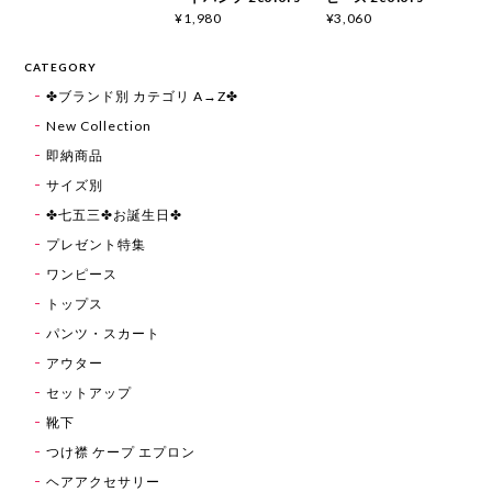
¥1,980
¥3,060
CATEGORY
✤ブランド別 カテゴリ A→Z✤
New Collection
即納商品
サイズ別
✤七五三✤お誕生日✤
プレゼント特集
ワンピース
トップス
パンツ・スカート
アウター
セットアップ
靴下
つけ襟 ケープ エプロン
ヘアアクセサリー