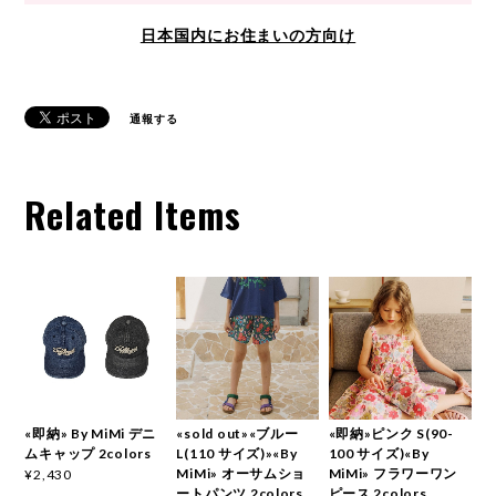
日本国内にお住まいの方向け
通報する
Related Items
«即納» By MiMi デニ
«sold out»«ブルー
«即納»ピンク S(90-
ムキャップ 2colors
L(110 サイズ)»«By
100 サイズ)«By
MiMi» オーサムショ
MiMi» フラワーワン
¥2,430
ートパンツ 2colors
ピース 2colors