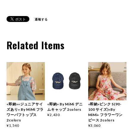
通報する
Related Items
«即納»«ジュニアサイ
«即納» By MiMi デニ
«即納»ピンク S(90-
ズあり» By MiMi フラ
ムキャップ 2colors
100 サイズ)«By
ワーパフトップス
MiMi» フラワーワン
¥2,430
2colors
ピース 2colors
¥1,540
¥3,060