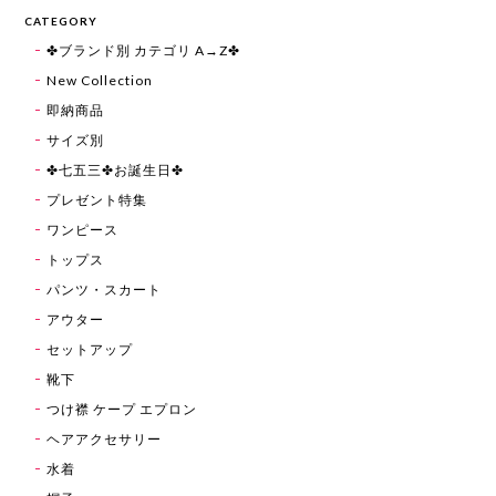
CATEGORY
✤ブランド別 カテゴリ A→Z✤
New Collection
即納商品
サイズ別
✤七五三✤お誕生日✤
プレゼント特集
ワンピース
トップス
パンツ・スカート
アウター
セットアップ
靴下
つけ襟 ケープ エプロン
ヘアアクセサリー
水着