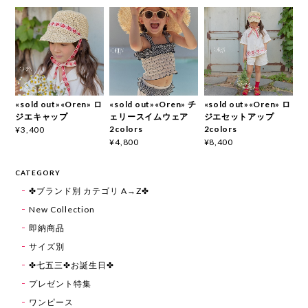
«sold out»«Oren» ロ
«sold out»«Oren» チ
«sold out»«Oren» ロ
ジエキャップ
ェリースイムウェア
ジエセットアップ
2colors
2colors
¥3,400
¥4,800
¥8,400
CATEGORY
✤ブランド別 カテゴリ A→Z✤
New Collection
即納商品
サイズ別
✤七五三✤お誕生日✤
プレゼント特集
ワンピース