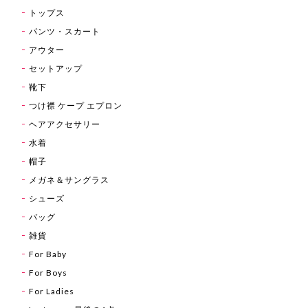
トップス
パンツ・スカート
アウター
セットアップ
靴下
つけ襟 ケープ エプロン
ヘアアクセサリー
水着
帽子
メガネ＆サングラス
シューズ
バッグ
雑貨
For Baby
For Boys
For Ladies