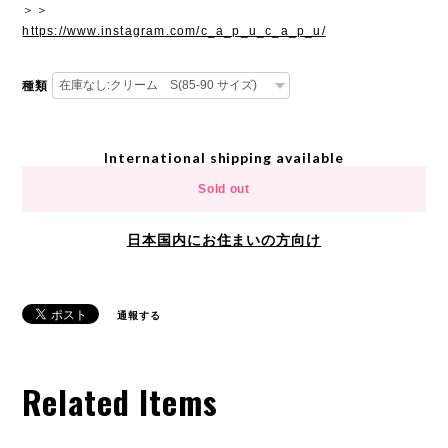
＞＞
https://www.instagram.com/c_a_p_u_c_a_p_u/
種類
International shipping available
Sold out
日本国内にお住まいの方向け
通報する
Related Items