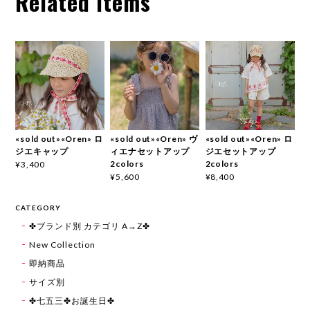
Related Items
«sold out»«Oren» ロ
«sold out»«Oren» ヴ
«sold out»«Oren» ロ
ジエキャップ
ィエナセットアップ
ジエセットアップ
2colors
2colors
¥3,400
¥5,600
¥8,400
CATEGORY
✤ブランド別 カテゴリ A→Z✤
New Collection
即納商品
サイズ別
✤七五三✤お誕生日✤