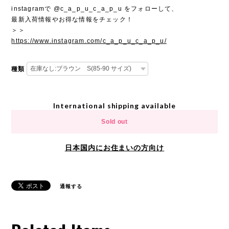
instagramで @c_a_p_u_c_a_p_u をフォローして、
最新入荷情報やお得な情報をチェック！
＞＞
https://www.instagram.com/c_a_p_u_c_a_p_u/
種類
International shipping available
Sold out
日本国内にお住まいの方向け
通報する