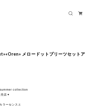
 out»«Oren» メロードットプリーツセットア
summer collection
販売店✦
いカラーセンスと