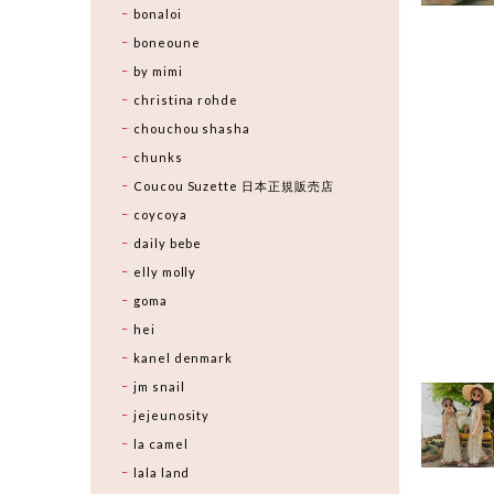
bonaloi
boneoune
by mimi
christina rohde
chouchou shasha
chunks
Coucou Suzette 日本正規販売店
coycoya
daily bebe
elly molly
goma
hei
kanel denmark
jm snail
jejeunosity
la camel
lala land