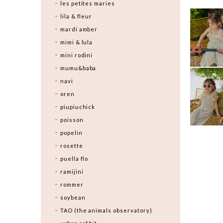
les petites maries
lila & fleur
mardi amber
mimi & lula
mini rodini
mumu&baba
navi
oren
piupiuchick
poisson
popelin
rosette
puella flo
ramijini
rommer
soybean
TAO (the animals observatory)