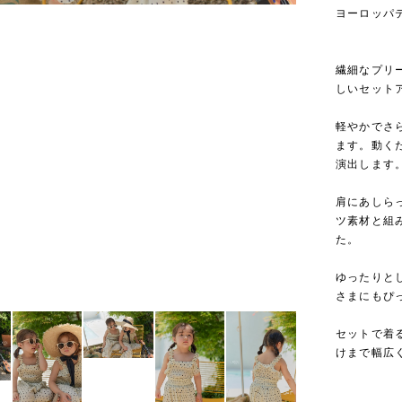
ヨーロッパ
繊細なプリ
しいセット
軽やかでさ
ます。動く
演出します
肩にあしら
ツ素材と組
た。
ゆったりと
さまにもぴ
セットで着
けまで幅広