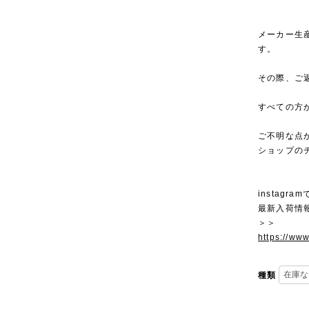
メーカー生
す。
その際、ご
すべての方
ご不明な点
ショップの
instagra
最新入荷情
＞＞
https://ww
種類