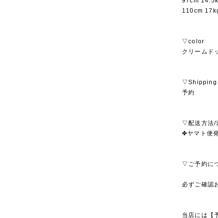
97cm 14.
110cm 1
▽color
クリームド
▽Shipping
予約
▽配送方法/
✤ヤマト便発送
▽ご予約に
必ずご確認
当店には【