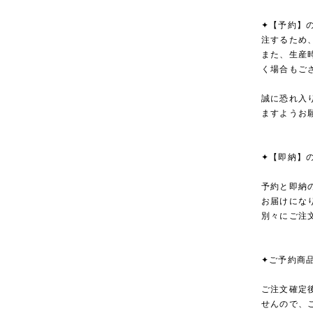
✦【予約】
注するため
また、生産
く場合もご
誠に恐れ入
ますようお
✦【即納】
予約と即納
お届けにな
別々にご注
✦ご予約商
ご注文確定
せんので、