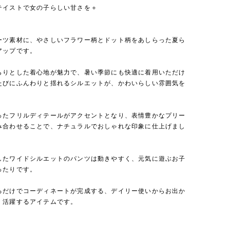
テイストで女の子らしい甘さを＋
ーツ素材に、やさしいフラワー柄とドット柄をあしらった夏ら
アップです。
らりとした着心地が魅力で、暑い季節にも快適に着用いただけ
たびにふんわりと揺れるシルエットが、かわいらしい雰囲気を
。
ったフリルディテールがアクセントとなり、表情豊かなプリー
み合わせることで、ナチュラルでおしゃれな印象に仕上げまし
したワイドシルエットのパンツは動きやすく、元気に遊ぶお子
ったりです。
るだけでコーディネートが完成する、デイリー使いからお出か
く活躍するアイテムです。