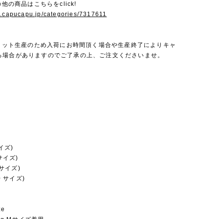
の他の商品はこちらをclick!
w.capucapu.jp/categories/7317611
は少ロット生産のため入荷にお時間頂く場合や生産終了によりキャ
る場合がありますのでご了承の上、ご注文くださいませ。
サイズ)
 サイズ)
0 サイズ)
20 サイズ)
ze