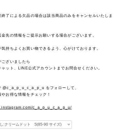
産終了による欠品の場合は該当商品のみをキャンセルいたしま
返金先の情報をご提示お願いする場合がございます。
が気持ちよくお買い物できるよう、心がけております。
がございましたら
チャット、LINE公式アカウントまでお問合せください。
mで @c_a_p_u_c_a_p_u をフォローして、
報やお得な情報をチェック！
w.instagram.com/c_a_p_u_c_a_p_u/