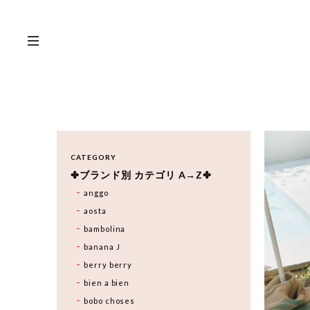
CATEGORY
✤ブランド別 カテゴリ A→Z✤
anggo
aosta
bambolina
banana J
berry berry
bien a bien
bobo choses