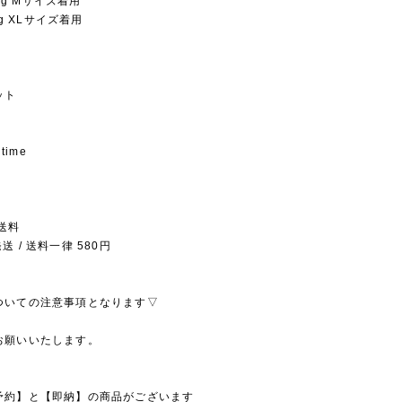
5kg Mサイズ着用
7kg XLサイズ着用
ット
 time
送料
 / 送料一律 580円
ついての注意事項となります▽
お願いいたします。
予約】と【即納】の商品がございます