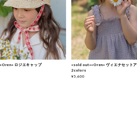
ut»«Oren» ロジエキャップ
«sold out»«Oren» ヴィエナセット
2colors
¥5,600