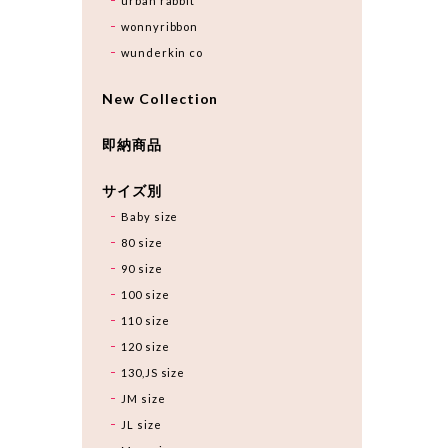
urban rabbit
wonnyribbon
wunderkin co
New Collection
即納商品
サイズ別
Baby size
80 size
90 size
100 size
110 size
120 size
130,JS size
JM size
JL size