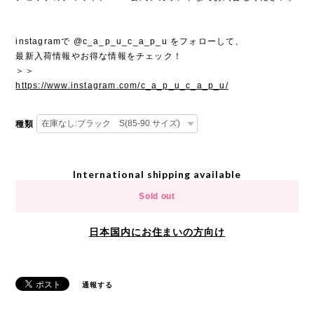
instagramで @c_a_p_u_c_a_p_u をフォローして、
最新入荷情報やお得な情報をチェック！
＞＞
https://www.instagram.com/c_a_p_u_c_a_p_u/
種類
International shipping available
Sold out
日本国内にお住まいの方向け
通報する