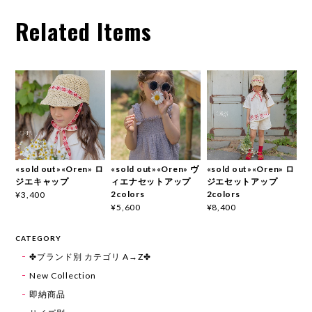
Related Items
«sold out»«Oren» ロ
«sold out»«Oren» ヴ
«sold out»«Oren» ロ
ジエキャップ
ィエナセットアップ
ジエセットアップ
2colors
2colors
¥3,400
¥5,600
¥8,400
CATEGORY
✤ブランド別 カテゴリ A→Z✤
New Collection
即納商品