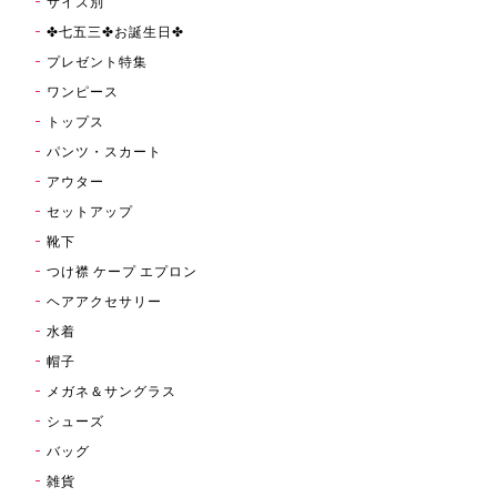
サイズ別
✤七五三✤お誕生日✤
プレゼント特集
ワンピース
トップス
パンツ・スカート
アウター
セットアップ
靴下
つけ襟 ケープ エプロン
ヘアアクセサリー
水着
帽子
メガネ＆サングラス
シューズ
バッグ
雑貨