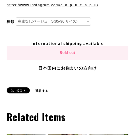
https://www.instagram.com/c_a_p_u_c_a_p_u/
種類
International shipping available
Sold out
日本国内にお住まいの方向け
通報する
Related Items