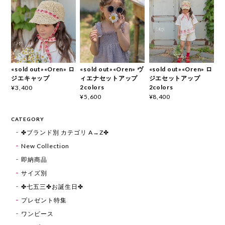
«sold out»«Oren» ロ
«sold out»«Oren» ヴ
«sold out»«Oren» ロ
ジエキャップ
ィエナセットアップ
ジエセットアップ
2colors
2colors
¥3,400
¥5,600
¥8,400
CATEGORY
✤ブランド別 カテゴリ A→Z✤
New Collection
即納商品
サイズ別
✤七五三✤お誕生日✤
プレゼント特集
ワンピース