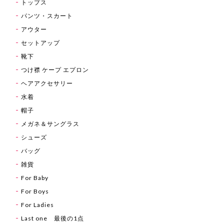
トップス
パンツ・スカート
アウター
セットアップ
靴下
つけ襟 ケープ エプロン
ヘアアクセサリー
水着
帽子
メガネ＆サングラス
シューズ
バッグ
雑貨
For Baby
For Boys
For Ladies
Last one 最後の1点