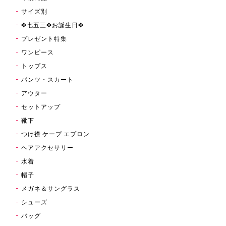
サイズ別
✤七五三✤お誕生日✤
プレゼント特集
ワンピース
トップス
パンツ・スカート
アウター
セットアップ
靴下
つけ襟 ケープ エプロン
ヘアアクセサリー
水着
帽子
メガネ＆サングラス
シューズ
バッグ