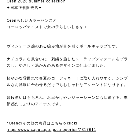
Oren 2026 summer collection
✦日本正規販売店✦
Orenらしいカラーセンスと
ヨーロッパテイストで女の子らしい甘さを＋
ヴィンテージ感のある編み地が目を引くボールキャップです。
ナチュラルな風合いに、刺繍を施したストラップディテールをプラ
スし、やさしく温かみのあるデザインに仕上げました。
軽やかな雰囲気で春夏のコーディネートに取り入れやすく、シンプ
ルなお洋服に合わせるだけでもおしゃれなアクセントになります。
普段使いはもちろん、お出かけやレジャーシーンにも活躍する、季
節感たっぷりのアイテムです。
*Orenのその他の商品はこちらをclick!
https://www.capucapu.jp/categories/7317611