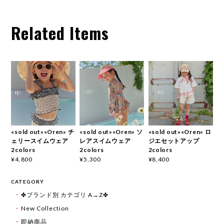
Related Items
«sold out»«Oren» チ
«sold out»«Oren» ソ
«sold out»«Oren» ロ
ェリースイムウェア
レアスイムウェア
ジエセットアップ
2colors
2colors
2colors
¥4,800
¥5,300
¥8,400
CATEGORY
✤ブランド別 カテゴリ A→Z✤
New Collection
即納商品