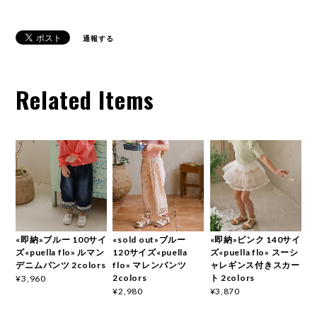
通報する
Related Items
«即納»ブルー 100サイ
«sold out»ブルー
«即納»ピンク 140サイ
ズ«puella flo» ルマン
120サイズ«puella
ズ«puella flo» スーシ
デニムパンツ 2colors
flo» マレンパンツ
ャレギンス付きスカー
2colors
ト 2colors
¥3,960
¥2,980
¥3,870