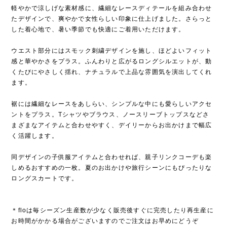
軽やかで涼しげな素材感に、繊細なレースディテールを組み合わせ
たデザインで、爽やかで女性らしい印象に仕上げました。さらっと
した着心地で、暑い季節でも快適にご着用いただけます。
ウエスト部分にはスモック刺繍デザインを施し、ほどよいフィット
感と華やかさをプラス。ふんわりと広がるロングシルエットが、動
くたびにやさしく揺れ、ナチュラルで上品な雰囲気を演出してくれ
ます。
裾には繊細なレースをあしらい、シンプルな中にも愛らしいアクセ
ントをプラス。Tシャツやブラウス、ノースリーブトップスなどさ
まざまなアイテムと合わせやすく、デイリーからお出かけまで幅広
く活躍します。
同デザインの子供服アイテムと合わせれば、親子リンクコーデも楽
しめるおすすめの一枚。夏のお出かけや旅行シーンにもぴったりな
ロングスカートです。
＊floは毎シーズン生産数が少なく販売後すぐに完売したり再生産に
お時間がかかる場合がございますのでご注文はお早めにどうぞ