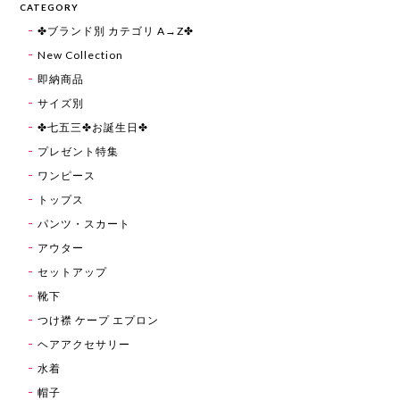
CATEGORY
✤ブランド別 カテゴリ A→Z✤
New Collection
即納商品
サイズ別
✤七五三✤お誕生日✤
プレゼント特集
ワンピース
トップス
パンツ・スカート
アウター
セットアップ
靴下
つけ襟 ケープ エプロン
ヘアアクセサリー
水着
帽子