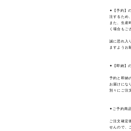
✦【予約】
注するため
また、生産
く場合もご
誠に恐れ入
ますようお
✦【即納】
予約と即納
お届けにな
別々にご注
✦ご予約商
ご注文確定
せんので、