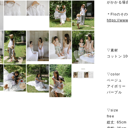
がかかる場
＊Floのその
https://ww
▽素材
コットン 10
▽color
ベージュ
アイボリー
パープル
▽size
free
総丈: 65cm