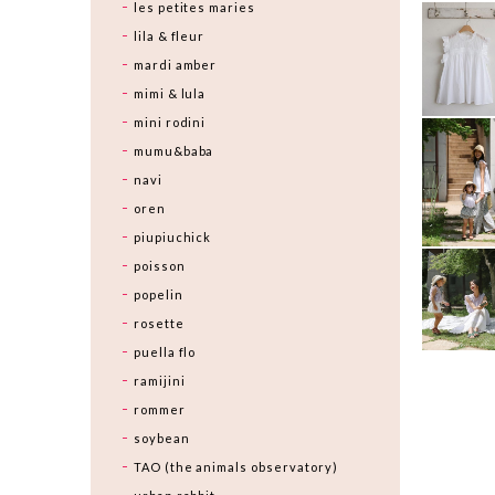
les petites maries
lila & fleur
mardi amber
mimi & lula
mini rodini
mumu&baba
navi
oren
piupiuchick
poisson
popelin
rosette
puella flo
ramijini
rommer
soybean
TAO (the animals observatory)