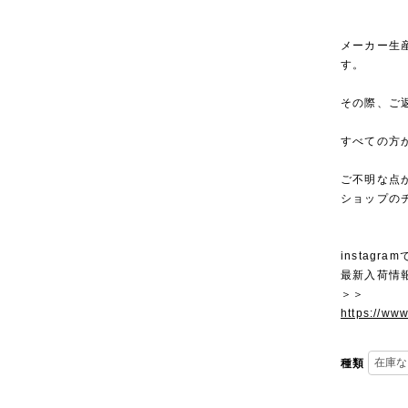
メーカー生
す。
その際、ご
すべての方
ご不明な点
ショップの
instagra
最新入荷情
＞＞
https://ww
種類