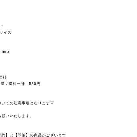
ze
eeサイズ
 time
送料
送 / 送料一律 580円
ついての注意事項となります▽
お願いいたします。
予約】と【即納】の商品がございます