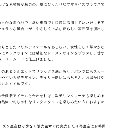
しげな素材感が魅力の、夏にぴったりなママサイズブラウスで
わらかな着心地で、暑い季節でも快適に着用していただけるア
チュラルな風合いが、やさしく上品な夏らしい雰囲気を演出し
。
わりとしたフリルディテールをあしらい、女性らしく華やかな
らにネックラインには繊細なレースデザインをプラスし、甘す
ガーリームードに仕上げました。
りのあるシルエットでリラックス感があり、パンツにもスカー
せやすい万能デザイン。デイリー使いはもちろん、お出かけや
にもおすすめです。
の子供服アイテムと合わせれば、親子リンクコーデも楽しめる
自然体でおしゃれなリンクスタイルを楽しみたい方におすすめ
。
毎シーズン生産数が少なく販売後すぐに完売したり再生産にお時間