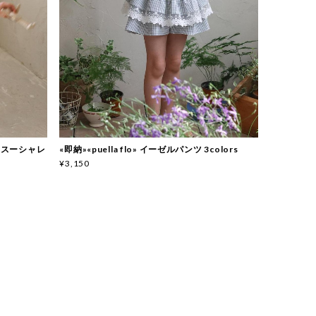
o» スーシャレ
«即納»«puella flo» イーゼルパンツ 3colors
¥3,150