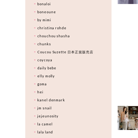
bonaloi
boneoune
by mimi
christina rohde
chouchou shasha
chunks
Coucou Suzette 日本正規販売店
coycoya
daily bebe
elly molly
goma
hei
kanel denmark
jm snail
jejeunosity
la camel
lala land