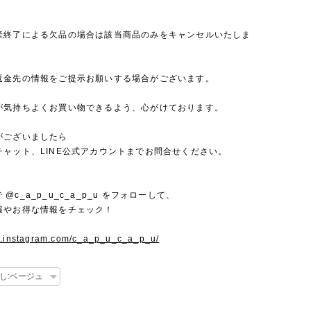
産終了による欠品の場合は該当商品のみをキャンセルいたしま
返金先の情報をご提示お願いする場合がございます。
が気持ちよくお買い物できるよう、心がけております。
がございましたら
チャット、LINE公式アカウントまでお問合せください。
mで @c_a_p_u_c_a_p_u をフォローして、
報やお得な情報をチェック！
w.instagram.com/c_a_p_u_c_a_p_u/