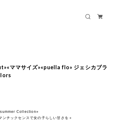
out»«ママサイズ»«puella flo» ジェシカブラ
lors
o summer Collection»
ロマンチックセンスで女の子らしい甘さを＋