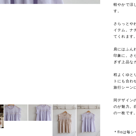
軽やかで涼
す。
さらっとや
イテム。ナ
てくれます
肩にはふん
印象に。さ
ぎず上品な
程よくゆと
トにも合わ
旅行シーン
同デザイン
のが魅力。
の一枚です
＊floは