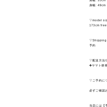
肩幅: 35cm
身幅: 49cm
▽model si
173cm fr
▽Shipping
予約
▽配送方法/
✤ヤマト便発
▽ご予約に
必ずご確認
当店には【