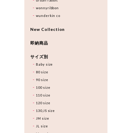
urban rabbit
wonnyribbon
wunderkin co
New Collection
即納商品
サイズ別
Baby size
80 size
90 size
100 size
110 size
120 size
130,JS size
JM size
JL size