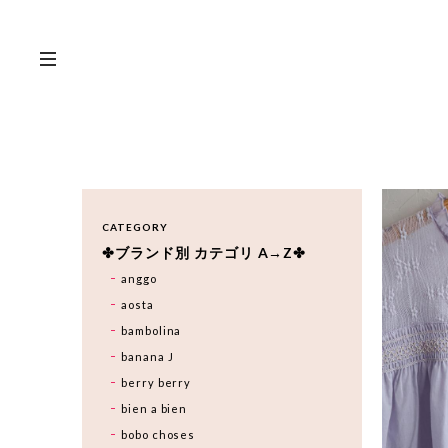
CATEGORY
✤ブランド別 カテゴリ A→Z✤
anggo
aosta
bambolina
banana J
berry berry
bien a bien
bobo choses