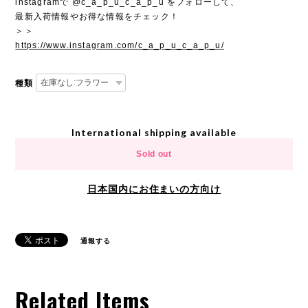
instagramで @c_a_p_u_c_a_p_u をフォローして、
最新入荷情報やお得な情報をチェック！
＞＞
https://www.instagram.com/c_a_p_u_c_a_p_u/
種類
International shipping available
Sold out
日本国内にお住まいの方向け
通報する
Related Items