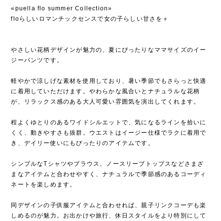
«puella flo summer Collection»
floらしいロマンチックセンスで女の子らしい甘さを＋
やさしい花柄デザインが魅力の、夏にぴったりなママサイズのイー
ジーパンツです。
軽やかで涼しげな素材を使用しており、暑い季節でもさらっと快適
に着用していただけます。やわらかな風合いとナチュラルな花柄
が、リラックス感のある大人可愛い雰囲気を演出してくれます。
程よくゆとりのあるワイドシルエットで、気になるラインを拾いに
くく、動きやすさも抜群。ウエストはイージー仕様でラクに着用で
き、デイリー使いにもぴったりのアイテムです。
シンプルなTシャツやブラウス、ノースリーブトップスなどさまざ
まなアイテムと合わせやすく、ナチュラルで季節感のあるコーディ
ネートを楽しめます。
同デザインの子供服アイテムと合わせれば、親子リンクコーデも楽
しめるのが魅力。お出かけや旅行、休日スタイルをより特別にして