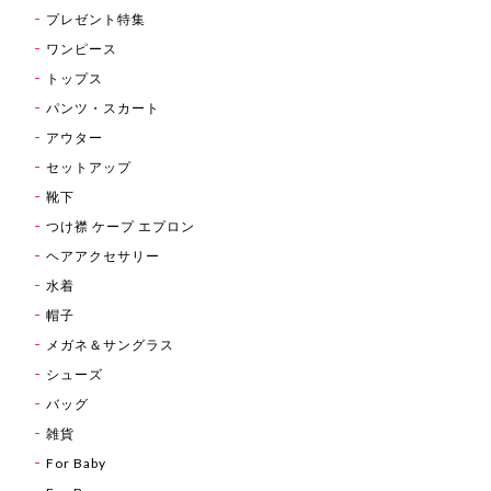
プレゼント特集
ワンピース
トップス
パンツ・スカート
アウター
セットアップ
靴下
つけ襟 ケープ エプロン
ヘアアクセサリー
水着
帽子
メガネ＆サングラス
シューズ
バッグ
雑貨
For Baby