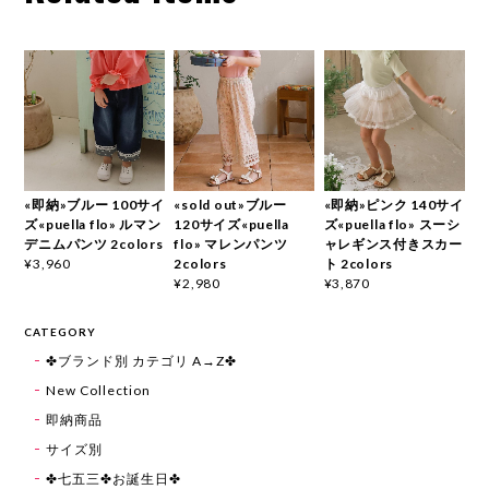
«即納»ブルー 100サイ
«sold out»ブルー
«即納»ピンク 140サイ
ズ«puella flo» ルマン
120サイズ«puella
ズ«puella flo» スーシ
デニムパンツ 2colors
flo» マレンパンツ
ャレギンス付きスカー
2colors
ト 2colors
¥3,960
¥2,980
¥3,870
CATEGORY
✤ブランド別 カテゴリ A→Z✤
New Collection
即納商品
サイズ別
✤七五三✤お誕生日✤