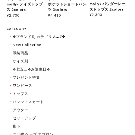
molly» パウダーレー
molly» デイズトップ
ポケットショートパン
ストップス 2colors
ス 2colors
ツ 3colors
¥2,300
¥2,700
¥4,410
CATEGORY
✤ブランド別 カテゴリ A→Z✤
New Collection
即納商品
サイズ別
✤七五三✤お誕生日✤
プレゼント特集
ワンピース
トップス
パンツ・スカート
アウター
セットアップ
靴下
つけ襟 ケープ エプロン