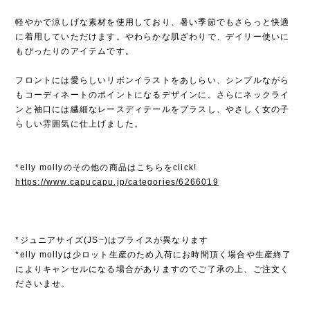
軽やかで涼しげな素材を使用しており、暑い季節でもさらっと快適
に着用していただけます。やわらかな肌ざわりで、デイリー使いに
もぴったりのアイテムです。
フロントには愛らしいリボンイラストをあしらい、シンプルながら
もコーディネートのポイントになるデザインに。さらにネックライ
ンと袖口には繊細なレースディテールをプラスし、やさしく女の子
らしい雰囲気に仕上げました。
*elly mollyのその他の商品はこちらをclick!
https://www.capucapu.jp/categories/6266019
*ジュニアサイズ(JS~)はプライスが異なります
*elly mollyは少ロット生産のため入荷にお時間頂く場合や生産終了
によりキャンセルになる場合がありますのでご了承の上、ご注文く
ださいませ。