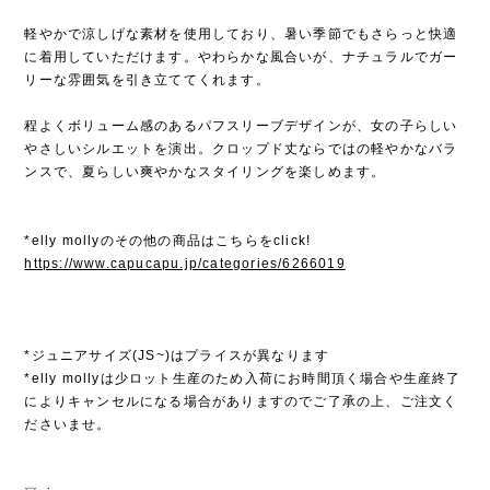
軽やかで涼しげな素材を使用しており、暑い季節でもさらっと快適
に着用していただけます。やわらかな風合いが、ナチュラルでガー
リーな雰囲気を引き立ててくれます。
程よくボリューム感のあるパフスリーブデザインが、女の子らしい
やさしいシルエットを演出。クロップド丈ならではの軽やかなバラ
ンスで、夏らしい爽やかなスタイリングを楽しめます。
*elly mollyのその他の商品はこちらをclick!
https://www.capucapu.jp/categories/6266019
*ジュニアサイズ(JS~)はプライスが異なります
*elly mollyは少ロット生産のため入荷にお時間頂く場合や生産終了
によりキャンセルになる場合がありますのでご了承の上、ご注文く
ださいませ。