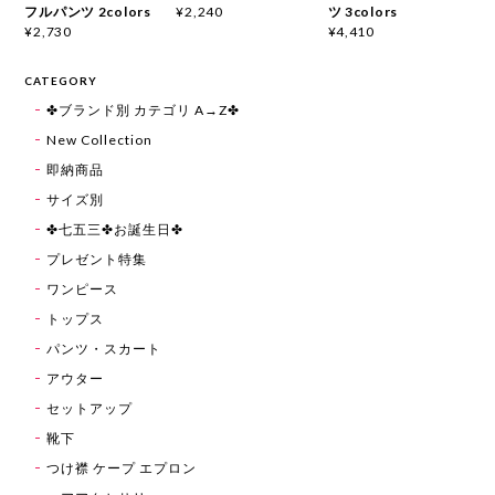
フルパンツ 2colors
ツ 3colors
¥2,240
¥2,730
¥4,410
CATEGORY
✤ブランド別 カテゴリ A→Z✤
New Collection
即納商品
サイズ別
✤七五三✤お誕生日✤
プレゼント特集
ワンピース
トップス
パンツ・スカート
アウター
セットアップ
靴下
つけ襟 ケープ エプロン