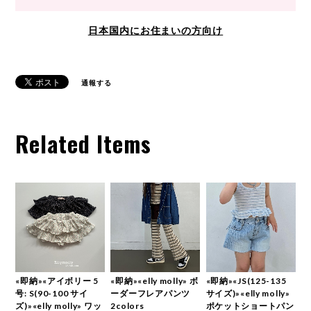
日本国内にお住まいの方向け
通報する
Related Items
«即納»«アイボリー 5
«即納»«elly molly» ボ
«即納»«JS(125-135
号: S(90-100 サイ
ーダーフレアパンツ
サイズ)»«elly molly»
ズ)»«elly molly» ワッ
2colors
ポケットショートパン