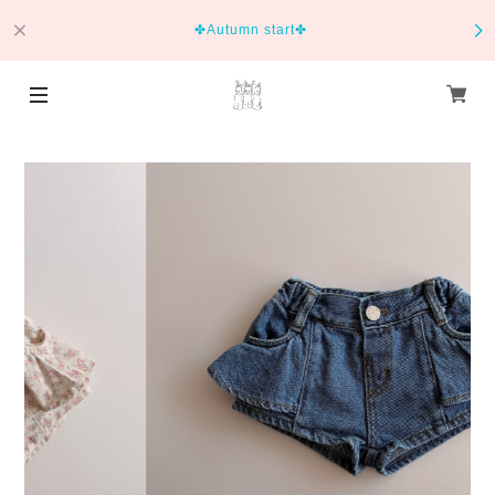
✤Autumn start✤