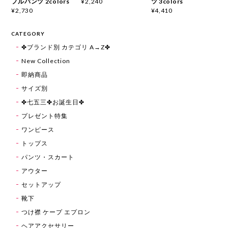
フルパンツ 2colors
ツ 3colors
¥2,240
¥2,730
¥4,410
CATEGORY
✤ブランド別 カテゴリ A→Z✤
New Collection
即納商品
サイズ別
✤七五三✤お誕生日✤
プレゼント特集
ワンピース
トップス
パンツ・スカート
アウター
セットアップ
靴下
つけ襟 ケープ エプロン
ヘアアクセサリー