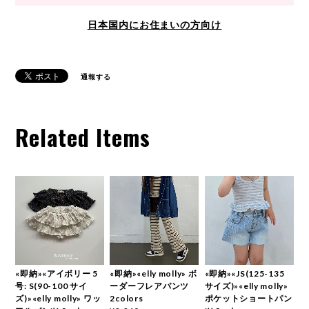
日本国内にお住まいの方向け
通報する
Related Items
«即納»«アイボリー 5
«即納»«elly molly» ボ
«即納»«JS(125-135
号: S(90-100 サイ
ーダーフレアパンツ
サイズ)»«elly molly»
ズ)»«elly molly» ワッ
2colors
ポケットショートパン