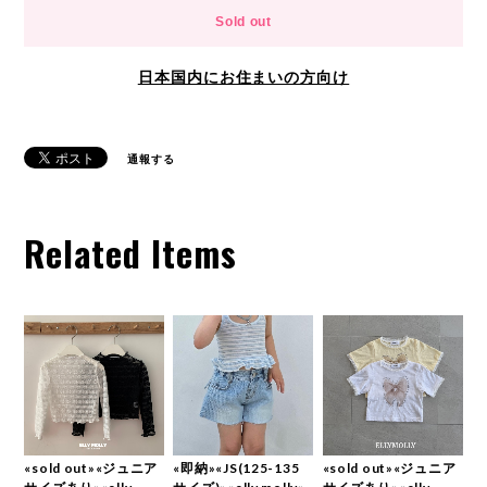
Sold out
日本国内にお住まいの方向け
通報する
Related Items
«sold out»«ジュニア
«即納»«JS(125-135
«sold out»«ジュニア