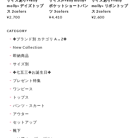
サイズあり»«elly
サイズ)»«elly molly»
サイズあり»«elly
molly» デイズトップ
ポケットショートパン
molly» リボントップ
ス 2colors
ツ 3colors
ス 2colors
¥2,700
¥4,410
¥2,600
CATEGORY
✤ブランド別 カテゴリ A→Z✤
New Collection
即納商品
サイズ別
✤七五三✤お誕生日✤
プレゼント特集
ワンピース
トップス
パンツ・スカート
アウター
セットアップ
靴下