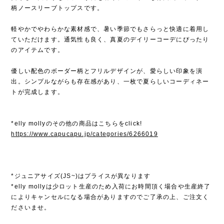
柄ノースリーブトップスです。
軽やかでやわらかな素材感で、暑い季節でもさらっと快適に着用し
ていただけます。通気性も良く、真夏のデイリーコーデにぴったり
のアイテムです。
優しい配色のボーダー柄とフリルデザインが、愛らしい印象を演
出。シンプルながらも存在感があり、一枚で夏らしいコーディネー
トが完成します。
*elly mollyのその他の商品はこちらをclick!
https://www.capucapu.jp/categories/6266019
*ジュニアサイズ(JS~)はプライスが異なります
*elly mollyは少ロット生産のため入荷にお時間頂く場合や生産終了
によりキャンセルになる場合がありますのでご了承の上、ご注文く
ださいませ。