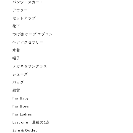
パンツ・スカート
アウター
セットアップ
靴下
つけ襟 ケープ エプロン
ヘアアクセサリー
水着
帽子
メガネ＆サングラス
シューズ
バッグ
雑貨
For Baby
For Boys
For Ladies
Last one 最後の1点
Sale & Outlet