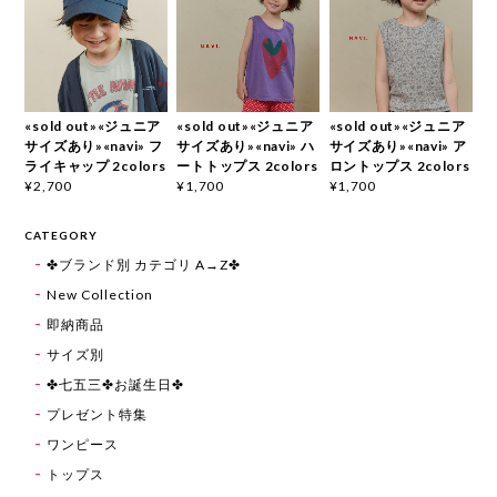
«sold out»«ジュニア
«sold out»«ジュニア
«sold out»«ジュニア
サイズあり»«navi» フ
サイズあり»«navi» ハ
サイズあり»«navi» ア
ライキャップ 2colors
ートトップス 2colors
ロントップス 2colors
¥2,700
¥1,700
¥1,700
CATEGORY
✤ブランド別 カテゴリ A→Z✤
New Collection
即納商品
サイズ別
✤七五三✤お誕生日✤
プレゼント特集
ワンピース
トップス