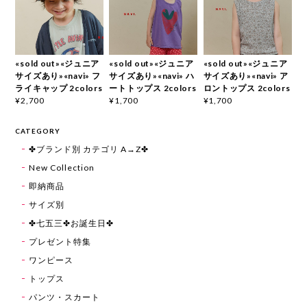
«sold out»«ジュニア
«sold out»«ジュニア
«sold out»«ジュニア
サイズあり»«navi» フ
サイズあり»«navi» ハ
サイズあり»«navi» ア
ライキャップ 2colors
ートトップス 2colors
ロントップス 2colors
¥2,700
¥1,700
¥1,700
CATEGORY
✤ブランド別 カテゴリ A→Z✤
New Collection
即納商品
サイズ別
✤七五三✤お誕生日✤
プレゼント特集
ワンピース
トップス
パンツ・スカート