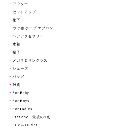
アウター
セットアップ
靴下
つけ襟 ケープ エプロン
ヘアアクセサリー
水着
帽子
メガネ＆サングラス
シューズ
バッグ
雑貨
For Baby
For Boys
For Ladies
Last one 最後の1点
Sale & Outlet