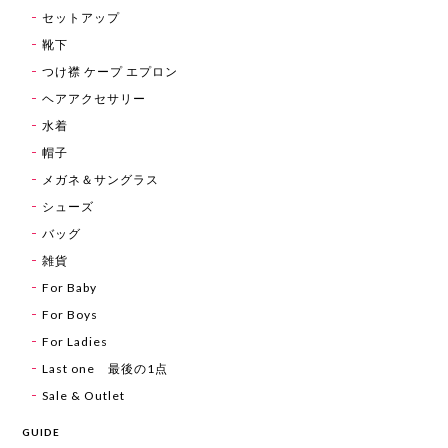
セットアップ
靴下
つけ襟 ケープ エプロン
ヘアアクセサリー
水着
帽子
メガネ＆サングラス
シューズ
バッグ
雑貨
For Baby
For Boys
For Ladies
Last one 最後の1点
Sale & Outlet
GUIDE