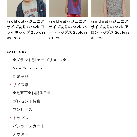
«sold out»«ジュニア
«sold out»«ジュニア
«sold out»«ジュニア
サイズあり»«navi» フ
サイズあり»«navi» ハ
サイズあり»«navi» ア
ライキャップ 2colors
ートトップス 2colors
ロントップス 2colors
¥2,700
¥1,700
¥1,700
CATEGORY
✤ブランド別 カテゴリ A→Z✤
New Collection
即納商品
サイズ別
✤七五三✤お誕生日✤
プレゼント特集
ワンピース
トップス
パンツ・スカート
アウター