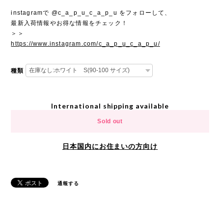
instagramで @c_a_p_u_c_a_p_u をフォローして、
最新入荷情報やお得な情報をチェック！
＞＞
https://www.instagram.com/c_a_p_u_c_a_p_u/
種類
International shipping available
Sold out
日本国内にお住まいの方向け
通報する