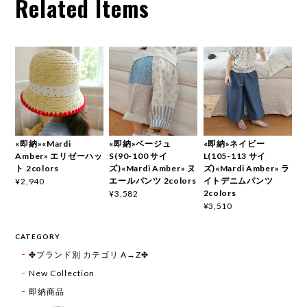
Related Items
«即納»«Mardi
«即納»ベージュ
«即納»ネイビー
Amber» エリゼーハッ
S(90-100 サイ
L(105-113 サイ
ト 2colors
ズ)«Mardi Amber» ヌ
ズ)«Mardi Amber» ラ
エールパンツ 2colors
イトデニムパンツ
¥2,940
2colors
¥3,582
¥3,510
CATEGORY
✤ブランド別 カテゴリ A→Z✤
New Collection
即納商品