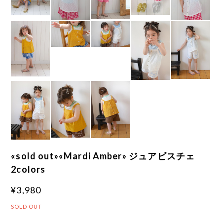
«sold out»«Mardi Amber» ジュアビスチェ
2colors
¥3,980
SOLD OUT