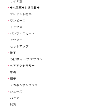
サイズ別
✤七五三✤お誕生日✤
プレゼント特集
ワンピース
トップス
パンツ・スカート
アウター
セットアップ
靴下
つけ襟 ケープ エプロン
ヘアアクセサリー
水着
帽子
メガネ＆サングラス
シューズ
バッグ
雑貨