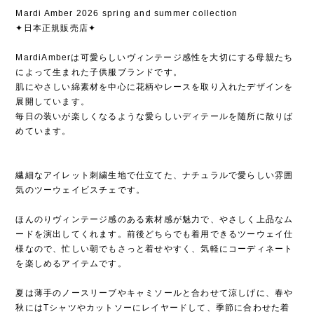
Mardi Amber 2026 spring and summer collection
✦日本正規販売店✦
MardiAmberは可愛らしいヴィンテージ感性を大切にする母親たち
によって生まれた子供服ブランドです。
肌にやさしい綿素材を中心に花柄やレースを取り入れたデザインを
展開しています。
毎日の装いが楽しくなるような愛らしいディテールを随所に散りば
めています。
繊細なアイレット刺繍生地で仕立てた、ナチュラルで愛らしい雰囲
気のツーウェイビスチェです。
ほんのりヴィンテージ感のある素材感が魅力で、やさしく上品なム
ードを演出してくれます。前後どちらでも着用できるツーウェイ仕
様なので、忙しい朝でもさっと着せやすく、気軽にコーディネート
を楽しめるアイテムです。
夏は薄手のノースリーブやキャミソールと合わせて涼しげに、春や
秋にはTシャツやカットソーにレイヤードして、季節に合わせた着