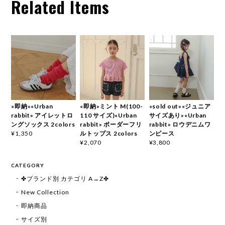
Related Items
«即納»«Urban
«即納»ミント M(100-
«sold out»«ジュニア
rabbit» アイレットロ
110 サイズ)«Urban
サイズあり»«Urban
ングソックス 2colors
rabbit» ボーダーフリ
rabbit» ロウデニムワ
ルトップス 2colors
ンピース
¥1,350
¥2,070
¥3,800
CATEGORY
✤ブランド別 カテゴリ A→Z✤
New Collection
即納商品
サイズ別