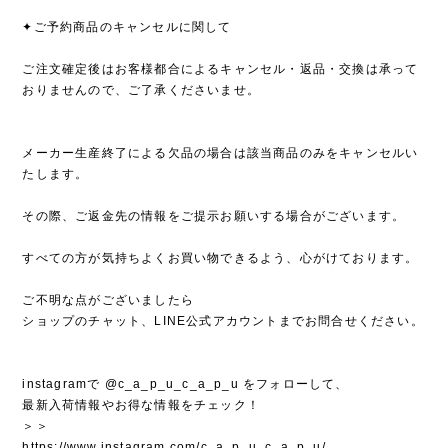
✦ご予約商品のキャンセルに関して
ご注文確定後はお客様都合によるキャンセル・返品・交換は承って
おりませんので、ご了承くださいませ。
メーカー生産終了による欠品の場合は該当商品のみをキャンセルい
たします。
その際、ご返金先の情報をご提示お願いする場合がございます。
すべての方が気持ちよくお買い物できるよう、心がけております。
ご不明な点がございましたら
ショップのチャット、LINE公式アカウントまでお問合せください。
instagramで @c_a_p_u_c_a_p_u をフォローして、
最新入荷情報やお得な情報をチェック！
＞＞
https://www.instagram.com/c_a_p_u_c_a_p_u/