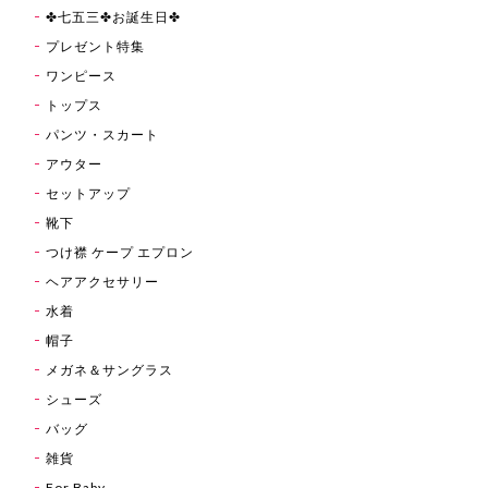
✤七五三✤お誕生日✤
プレゼント特集
ワンピース
トップス
パンツ・スカート
アウター
セットアップ
靴下
つけ襟 ケープ エプロン
ヘアアクセサリー
水着
帽子
メガネ＆サングラス
シューズ
バッグ
雑貨
For Baby