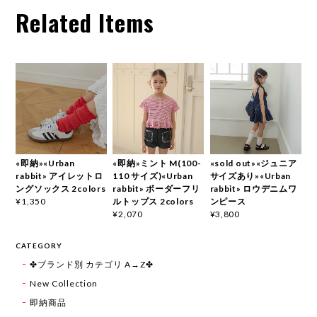
Related Items
«即納»«Urban
«即納»ミント M(100-
«sold out»«ジュニア
rabbit» アイレットロ
110 サイズ)«Urban
サイズあり»«Urban
ングソックス 2colors
rabbit» ボーダーフリ
rabbit» ロウデニムワ
ルトップス 2colors
ンピース
¥1,350
¥2,070
¥3,800
CATEGORY
✤ブランド別 カテゴリ A→Z✤
New Collection
即納商品