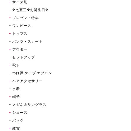
サイズ別
✤七五三✤お誕生日✤
プレゼント特集
ワンピース
トップス
パンツ・スカート
アウター
セットアップ
靴下
つけ襟 ケープ エプロン
ヘアアクセサリー
水着
帽子
メガネ＆サングラス
シューズ
バッグ
雑貨