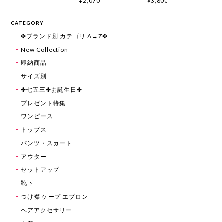
¥2,070
¥3,800
CATEGORY
✤ブランド別 カテゴリ A→Z✤
New Collection
即納商品
サイズ別
✤七五三✤お誕生日✤
プレゼント特集
ワンピース
トップス
パンツ・スカート
アウター
セットアップ
靴下
つけ襟 ケープ エプロン
ヘアアクセサリー