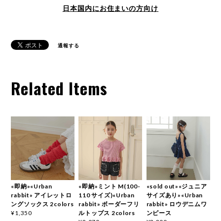
日本国内にお住まいの方向け
通報する
Related Items
«即納»«Urban
«即納»ミント M(100-
«sold out»«ジュニア
rabbit» アイレットロ
110 サイズ)«Urban
サイズあり»«Urban
ングソックス 2colors
rabbit» ボーダーフリ
rabbit» ロウデニムワ
ルトップス 2colors
ンピース
¥1,350