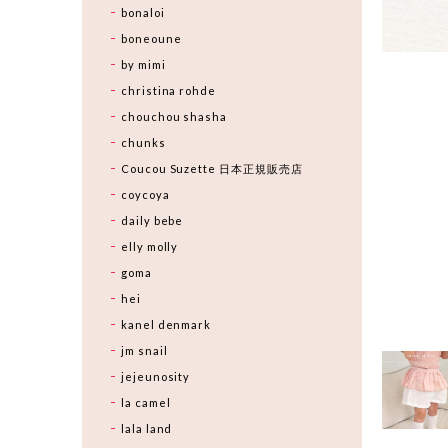
bonaloi
boneoune
by mimi
christina rohde
chouchou shasha
chunks
Coucou Suzette 日本正規販売店
coycoya
daily bebe
elly molly
goma
hei
kanel denmark
jm snail
jejeunosity
la camel
lala land