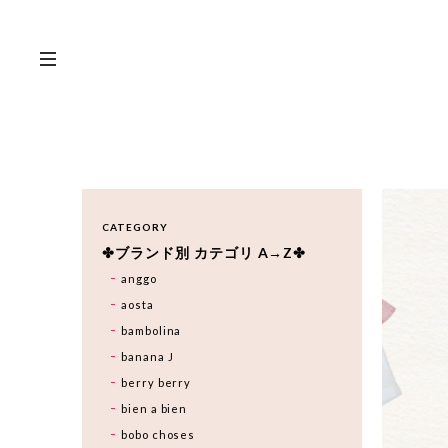
CATEGORY
✤ブランド別 カテゴリ A→Z✤
anggo
aosta
bambolina
banana J
berry berry
bien a bien
bobo choses