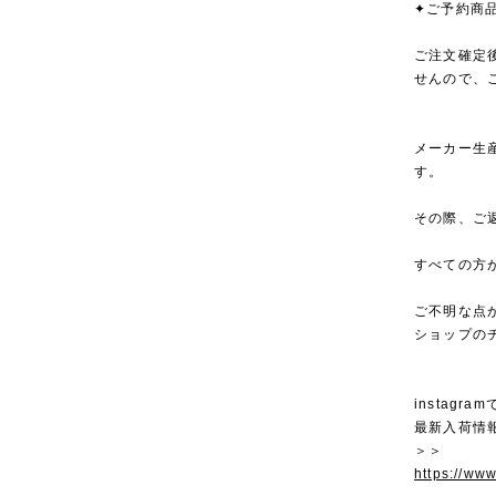
✦ご予約商
ご注文確定
せんので、
メーカー生
す。
その際、ご
すべての方
ご不明な点
ショップの
instagra
最新入荷情
＞＞
https://ww