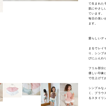
て生まれた
肌にやさし
ています。
毎日の装い
ます。
愛らしいデ
まるでレイ
り、シンプ
びにふんわ
フリル部分
優しい印象
で仕上げて
シンプルな
く、ブラウ
るスタイリ