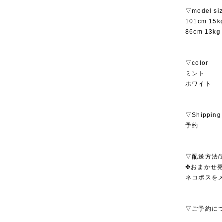
▽model si
101cm 1
86cm 13
▽color
ミント
ホワイト
▽Shipping
予約
▽配送方法/
✤おまかせ発
ネコポスを
▽ご予約に