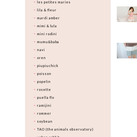
les petites maries
lila & fleur
mardi amber
mimi & lula
mini rodini
mumu&baba
navi
oren
piupiuchick
poisson
popelin
rosette
puella flo
ramijini
rommer
soybean
TAO (the animals observatory)