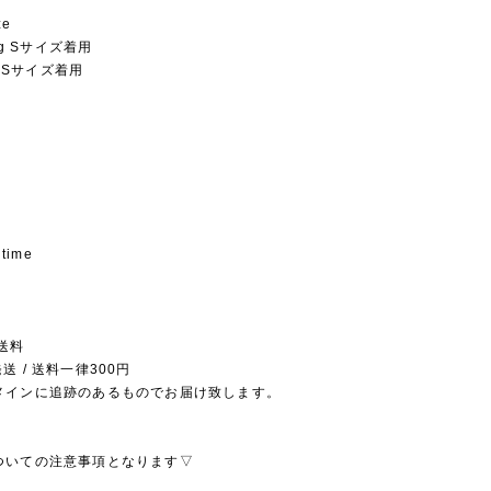
ze
5kg Sサイズ着用
kg Sサイズ着用
 time
送料
送 / 送料一律300円
メインに追跡のあるものでお届け致します。
ついての注意事項となります▽