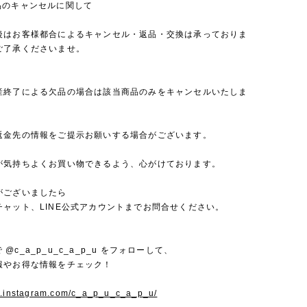
品のキャンセルに関して
後はお客様都合によるキャンセル・返品・交換は承っておりま
ご了承くださいませ。
産終了による欠品の場合は該当商品のみをキャンセルいたしま
返金先の情報をご提示お願いする場合がございます。
が気持ちよくお買い物できるよう、心がけております。
がございましたら
チャット、LINE公式アカウントまでお問合せください。
mで @c_a_p_u_c_a_p_u をフォローして、
報やお得な情報をチェック！
w.instagram.com/c_a_p_u_c_a_p_u/