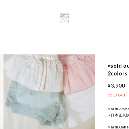
«sold 
2colors
¥3,900
SOLD OUT
Mardi Ambe
✦日本正規
MardiA