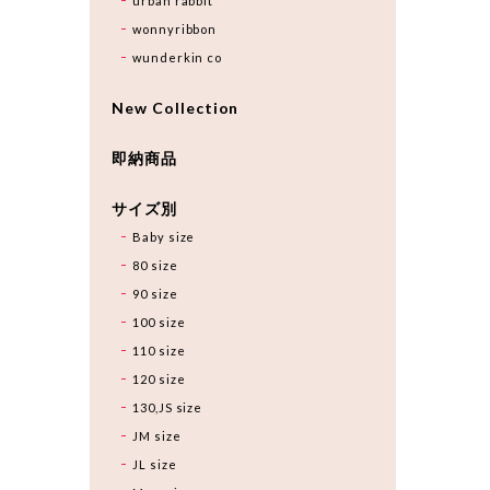
urban rabbit
wonnyribbon
wunderkin co
New Collection
即納商品
サイズ別
Baby size
80 size
90 size
100 size
110 size
120 size
130,JS size
JM size
JL size