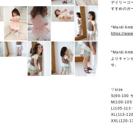
デイリーコ
すすめのガ
*Mardi 
https://ww
*Mardi
よりキャン
せ。
▽size
S(90-100
M(100-10
L(105-11
XL(113-12
XXL(120-