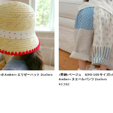
rdi Amber» エリゼーハット 2colors
«即納»ベージュ S(90-100 サイズ)«M
Amber» ヌエールパンツ 2colors
¥3,582