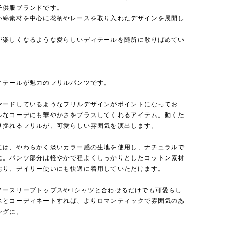
子供服ブランドです。
い綿素材を中心に花柄やレースを取り入れたデザインを展開し
が楽しくなるような愛らしいディテールを随所に散りばめてい
ィテールが魅力のフリルパンツです。
ヤードしているようなフリルデザインがポイントになってお
ルなコーデにも華やかさをプラスしてくれるアイテム。動くた
り揺れるフリルが、可愛らしい雰囲気を演出します。
には、やわらかく淡いカラー感の生地を使用し、ナチュラルで
に。パンツ部分は軽やかで程よくしっかりとしたコットン素材
おり、デイリー使いにも快適に着用していただけます。
ノースリーブトップスやTシャツと合わせるだけでも可愛らし
スとコーディネートすれば、よりロマンティックで雰囲気のあ
ングに。