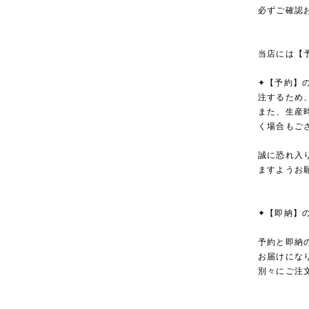
必ずご確認
当店には【
✦【予約】
注するため
また、生産
く場合もご
誠に恐れ入
ますようお
✦【即納】
予約と即納
お届けにな
別々にご注