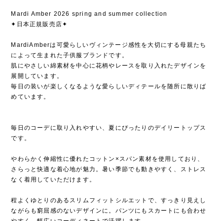
Mardi Amber 2026 spring and summer collection
✦日本正規販売店✦
MardiAmberは可愛らしいヴィンテージ感性を大切にする母親たち
によって生まれた子供服ブランドです。
肌にやさしい綿素材を中心に花柄やレースを取り入れたデザインを
展開しています。
毎日の装いが楽しくなるような愛らしいディテールを随所に散りば
めています。
毎日のコーデに取り入れやすい、夏にぴったりのデイリートップス
です。
やわらかく伸縮性に優れたコットン×スパン素材を使用しており、
さらっと快適な着心地が魅力。暑い季節でも動きやすく、ストレス
なく着用していただけます。
程よくゆとりのあるスリムフィットシルエットで、すっきり見えし
ながらも窮屈感のないデザインに。パンツにもスカートにも合わせ
やすく、幅広いコーディネートで活躍します。