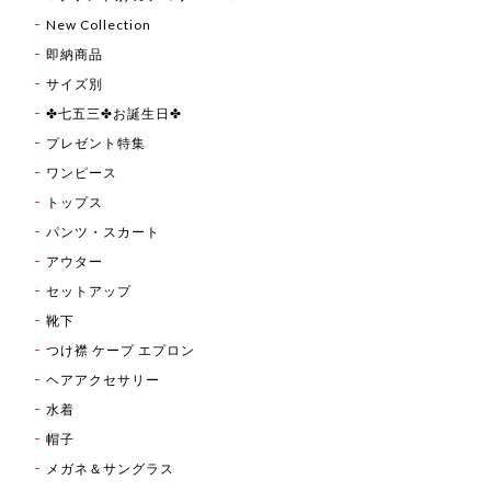
New Collection
即納商品
サイズ別
✤七五三✤お誕生日✤
プレゼント特集
ワンピース
トップス
パンツ・スカート
アウター
セットアップ
靴下
つけ襟 ケープ エプロン
ヘアアクセサリー
水着
帽子
メガネ＆サングラス