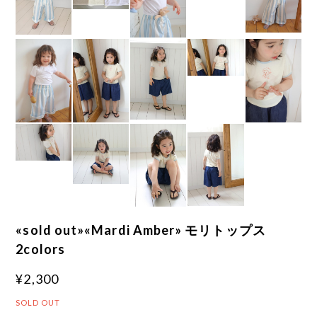
«sold out»«Mardi Amber» モリトップス
2colors
¥2,300
SOLD OUT