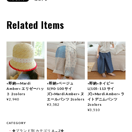
Related Items
«即納»«Mardi
«即納»ベージュ
«即納»ネイビー
Amber» エリゼーハッ
S(90-100 サイ
L(105-113 サイ
ト 2colors
ズ)«Mardi Amber» ヌ
ズ)«Mardi Amber» ラ
エールパンツ 2colors
イトデニムパンツ
¥2,940
2colors
¥3,582
¥3,510
CATEGORY
✤ブランド別 カテゴリ A→Z✤