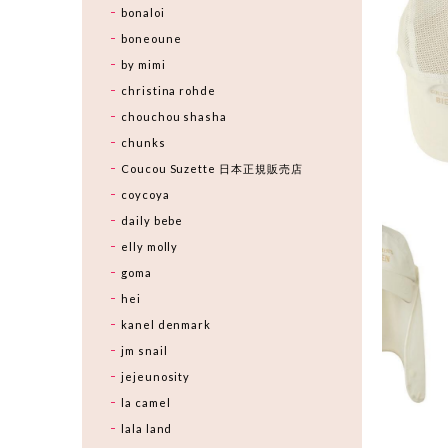
bonaloi
boneoune
by mimi
christina rohde
chouchou shasha
chunks
Coucou Suzette 日本正規販売店
coycoya
daily bebe
elly molly
goma
hei
kanel denmark
jm snail
jejeunosity
la camel
lala land