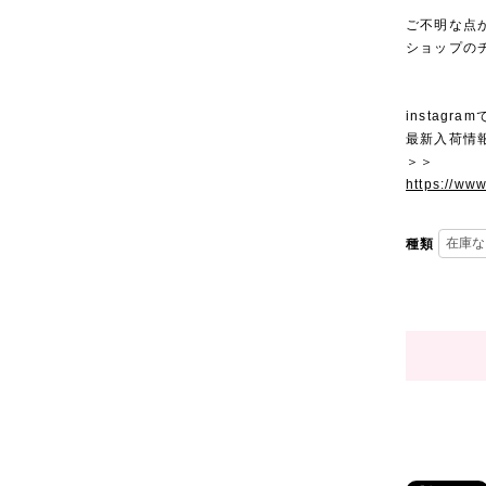
ご不明な点
ショップの
instagra
最新入荷情
＞＞
https://ww
種類