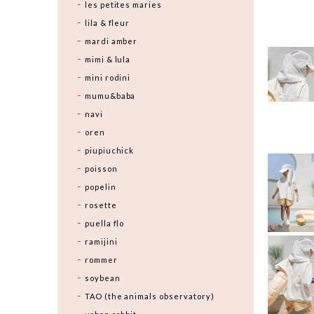
les petites maries
lila & fleur
mardi amber
mimi & lula
mini rodini
mumu&baba
navi
oren
piupiuchick
poisson
popelin
rosette
puella flo
ramijini
rommer
soybean
TAO (the animals observatory)