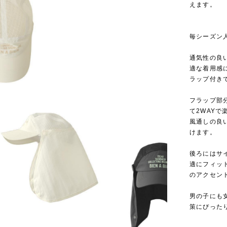
えます。
毎シーズン
通気性の良
適な着用感
ラップ付き
フラップ部
て2WAY
風通しの良
けます。
後ろにはサ
適にフィッ
のアクセン
男の子にも
策にぴった