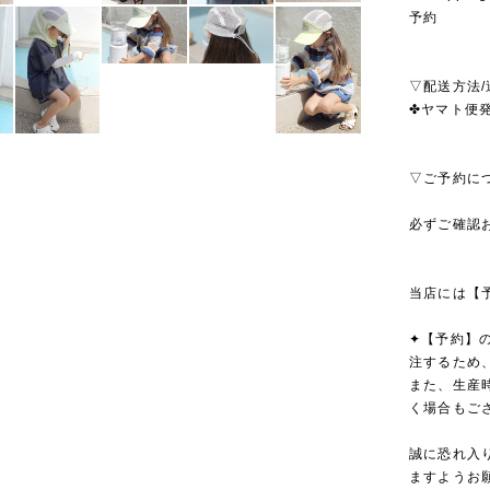
予約
▽配送方法/
✤ヤマト便発
▽ご予約に
必ずご確認
当店には【
✦【予約】
注するため
また、生産
く場合もご
誠に恐れ入
ますようお