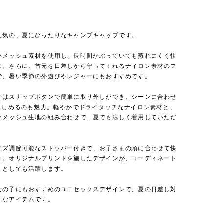
人気の、夏にぴったりなキャンプキャップです。
いメッシュ素材を使用し、長時間かぶっていても蒸れにくく快
に。さらに、首元を日差しから守ってくれるナイロン素材のフ
で、暑い季節の外遊びやレジャーにもおすすめです。
分はスナップボタンで簡単に取り外しができ、シーンに合わせ
で楽しめるのも魅力。軽やかでドライタッチなナイロン素材と、
いメッシュ生地の組み合わせで、夏でも涼しく着用していただ
イズ調節可能なストッパー付きで、お子さまの頭に合わせて快
ト。オリジナルプリントを施したデザインが、コーディネート
トとしても活躍します。
女の子にもおすすめのユニセックスデザインで、夏の日差し対
りなアイテムです。