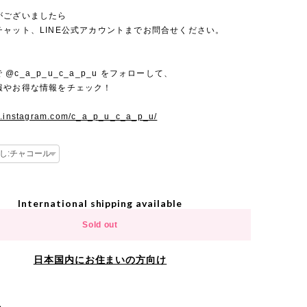
がございましたら
チャット、LINE公式アカウントまでお問合せください。
mで @c_a_p_u_c_a_p_u をフォローして、
報やお得な情報をチェック！
w.instagram.com/c_a_p_u_c_a_p_u/
International shipping available
Sold out
日本国内にお住まいの方向け