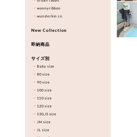
urban rabbit
wonnyribbon
wunderkin co
New Collection
即納商品
サイズ別
Baby size
80 size
90 size
100 size
110 size
120 size
130,JS size
JM size
JL size