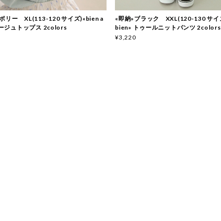
リー XL(113-120 サイズ)«bien a
«即納»ブラック XXL(120-130 サイズ)
ネージュトップス 2colors
bien» トゥールニットパンツ 2colors
¥3,220