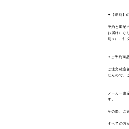
✦【即納】
予約と即納
お届けにな
別々にご注
✦ご予約商
ご注文確定
せんので、
メーカー生
す。
その際、ご
すべての方