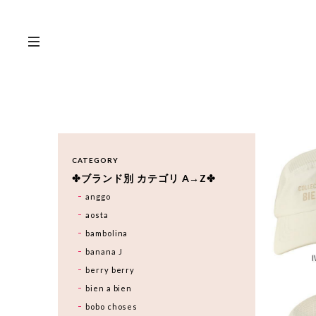
CATEGORY
✤ブランド別 カテゴリ A→Z✤
anggo
aosta
bambolina
banana J
berry berry
bien a bien
bobo choses