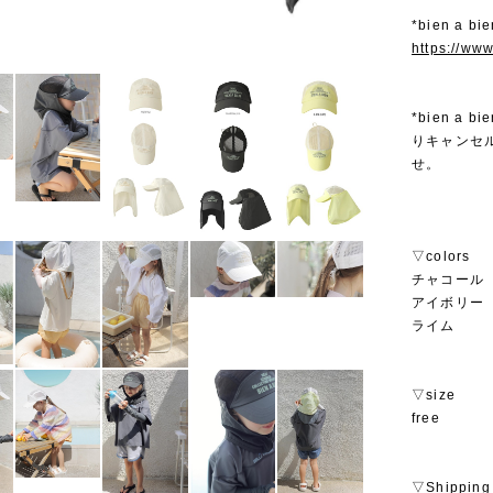
*bien a 
https://ww
*bien 
りキャンセ
せ。
▽colors
チャコール
アイボリー
ライム
▽size
free
▽Shipping