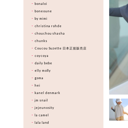
bonaloi
boneoune
by mimi
christina rohde
chouchou shasha
chunks
Coucou Suzette 日本正規販売店
coycoya
daily bebe
elly molly
goma
hei
kanel denmark
jm snail
jejeunosity
la camel
lala land