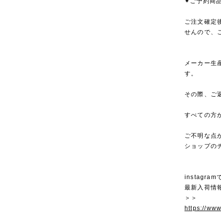
✦ご予約商
ご注文確定
せんので、
メーカー生
す。
その際、ご
すべての方
ご不明な点
ショップの
instagra
最新入荷情
＞＞
https://ww