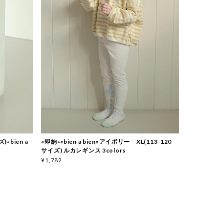
«bien a
«即納»«bien a bien»アイボリー XL(113-120
サイズ) ルカレギンス 3colors
¥1,782