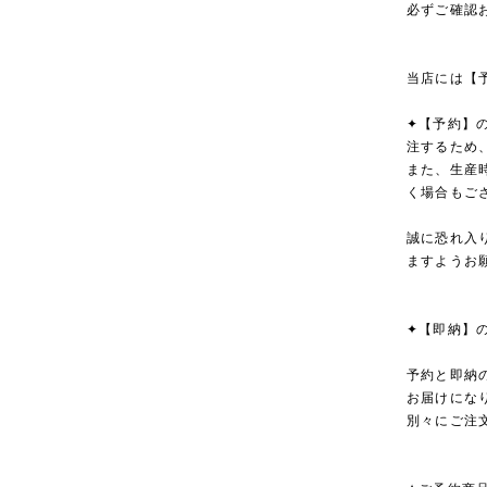
必ずご確認
当店には【
✦【予約】
注するため
また、生産
く場合もご
誠に恐れ入
ますようお
✦【即納】
予約と即納
お届けにな
別々にご注