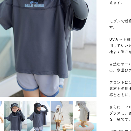
えます。
モダンで感
す。
UVカット
用していた
地よく過ご
自然なオー
出。水遊び
フロントに
素材を使用
感とともに
さらに、フ
プラスし、
な一枚です