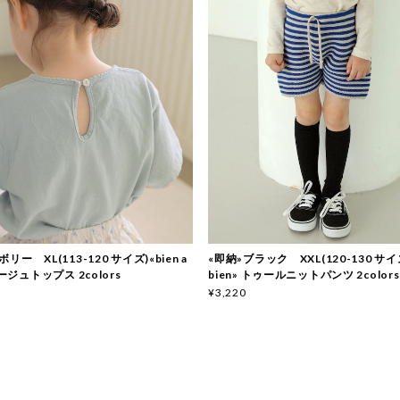
リー XL(113-120 サイズ)«bien a
«即納»ブラック XXL(120-130 サイズ)
ネージュトップス 2colors
bien» トゥールニットパンツ 2colors
¥3,220