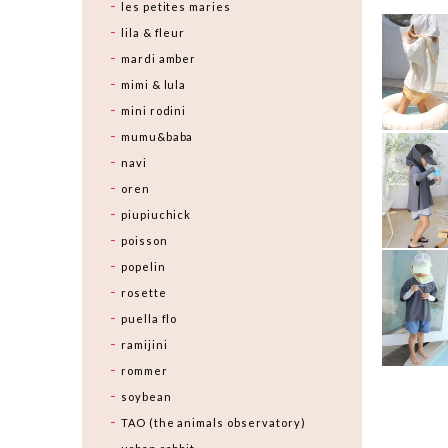
les petites maries
lila & fleur
mardi amber
mimi & lula
mini rodini
mumu&baba
navi
oren
piupiuchick
poisson
popelin
rosette
puella flo
ramijini
rommer
soybean
TAO (the animals observatory)