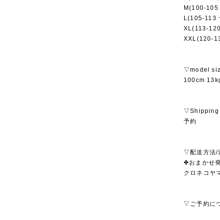
M(100-10
L(105-11
XL(113-12
XXL(120-
▽model si
100cm 1
▽Shipping
予約
▽配送方法/
✤おまかせ発
クロネコヤ
▽ご予約に