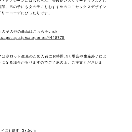
ウトドアシーンにはもちろん、普段使いのサマートップスとし
活躍。男の子にも女の子にもおすすめのユニセックスデザイン
イリーコーデにぴったりです。
bienのその他の商品はこちらをclick!
w.capucapu.jp/categories/4448775
a bienは少ロット生産のため入荷にお時間頂く場合や生産終了によ
ルになる場合がありますのでご了承の上、ご注文くださいま
サイズ) 総丈: 37.5cm