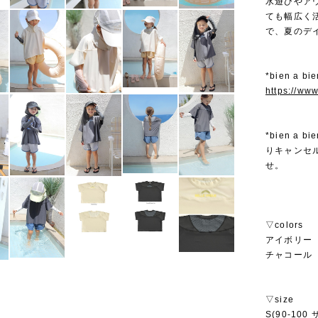
水遊びやア
ても幅広く
で、夏のデ
*bien a 
https://ww
*bien 
りキャンセ
せ。
▽colors
アイボリー
チャコール
▽size
S(90-100 