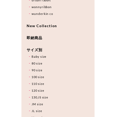
urban rabbit
wonnyribbon
wunderkin co
New Collection
即納商品
サイズ別
Baby size
80 size
90 size
100 size
110 size
120 size
130,JS size
JM size
JL size