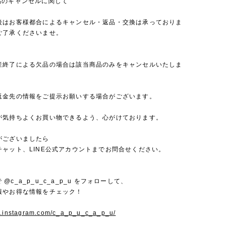
品のキャンセルに関して
後はお客様都合によるキャンセル・返品・交換は承っておりま
ご了承くださいませ。
産終了による欠品の場合は該当商品のみをキャンセルいたしま
返金先の情報をご提示お願いする場合がございます。
が気持ちよくお買い物できるよう、心がけております。
がございましたら
チャット、LINE公式アカウントまでお問合せください。
mで @c_a_p_u_c_a_p_u をフォローして、
報やお得な情報をチェック！
w.instagram.com/c_a_p_u_c_a_p_u/