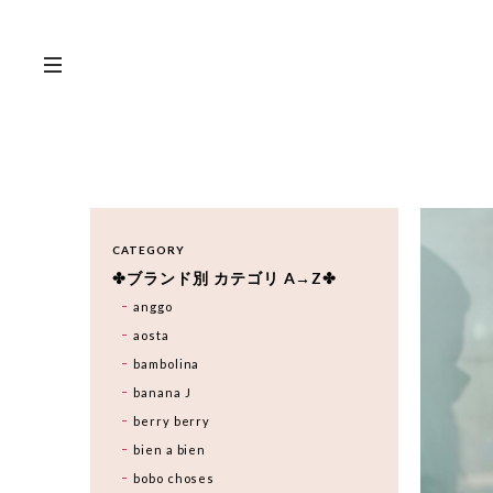
CATEGORY
✤ブランド別 カテゴリ A→Z✤
anggo
aosta
bambolina
banana J
berry berry
bien a bien
bobo choses