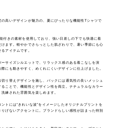
度の高いデザインが魅力の、夏にぴったりな機能性Tシャツで
機能付きの素材を使用しており、強い日差しの下でも快適に着
だけます。軽やかでさらっとした肌ざわりで、暑い季節にも心
せるアイテムです。
バーサイズシルエットで、リラックス感のある着こなしを演
の際にも動きやすく、めくれにくいデザインに仕上げました。
は切り替えデザインを施し、バックには通気性の良いメッシュ
することで、機能性とデザイン性を両立。ナチュラルなカラー
、洗練された雰囲気を楽しめます。
ロントには“きれいな波”をイメージしたオリジナルプリントを
さりげないアクセントに。ブランドらしい感性が詰まった特別
。