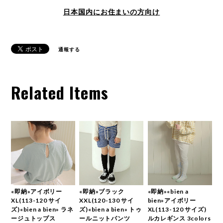
日本国内にお住まいの方向け
通報する
Related Items
«即納»アイボリー
«即納»ブラック
«即納»«bien a
XL(113-120 サイ
XXL(120-130 サイ
bien»アイボリー
ズ)«bien a bien» ラネ
ズ)«bien a bien» トゥ
XL(113-120 サイズ)
ージュトップス
ールニットパンツ
ルカレギンス 3colors