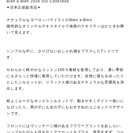
Bien a Bien 2026 S/S Collection
✦日本正規販売店✦
ナチュラルなヨーロッパテイストのBien a Bien
個性的なオリジナルテキスタイルで抜群のクオリティはひときわ輝
いて見えます。
シンプルな中に、さりげないおしゃれ感をプラスしたTシャツで
す。
やわらかく軽やかなコットン100％素材を使用しており、暑い季節
にもさらっと快適に着用していただけます。自然に落ちるゆったり
としたシルエットが、リラックス感のあるナチュラルな雰囲気を演
出します。
程よくルーズなボックスシルエットで、動きやすくデイリー使いに
もぴったり。男の子にも女の子にもおすすめのユニセックスデザイ
ンです。
フロントにはヴィンテージ感のあるフラワープリントをあしらい、
シンプルながらも目を引くアクセントをプラス。派手すぎず、コー