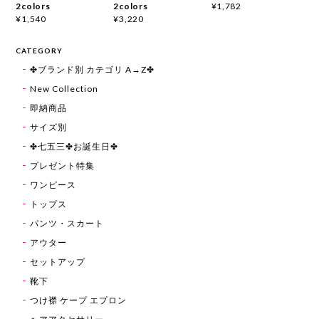
2colors
2colors
¥1,782
¥1,540
¥3,220
CATEGORY
✤ブランド別 カテゴリ A→Z✤
New Collection
即納商品
サイズ別
✤七五三✤お誕生日✤
プレゼント特集
ワンピース
トップス
パンツ・スカート
アウター
セットアップ
靴下
つけ襟 ケープ エプロン