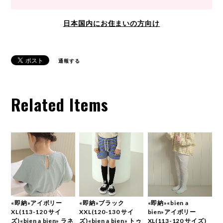
日本国内にお住まいの方向け
通報する
Related Items
«即納»アイボリー
«即納»ブラック
«即納»«bien a
XL(113-120 サイ
XXL(120-130 サイ
bien»アイボリー
ズ)«bien a bien» ラネ
ズ)«bien a bien» トゥ
XL(113-120 サイズ)