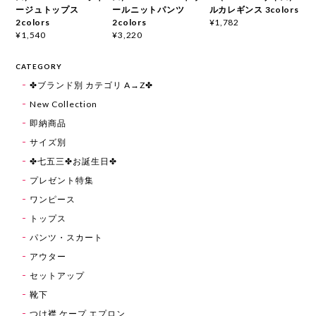
ージュトップス
ールニットパンツ
ルカレギンス 3colors
2colors
2colors
¥1,782
¥1,540
¥3,220
CATEGORY
✤ブランド別 カテゴリ A→Z✤
New Collection
即納商品
サイズ別
✤七五三✤お誕生日✤
プレゼント特集
ワンピース
トップス
パンツ・スカート
アウター
セットアップ
靴下
つけ襟 ケープ エプロン