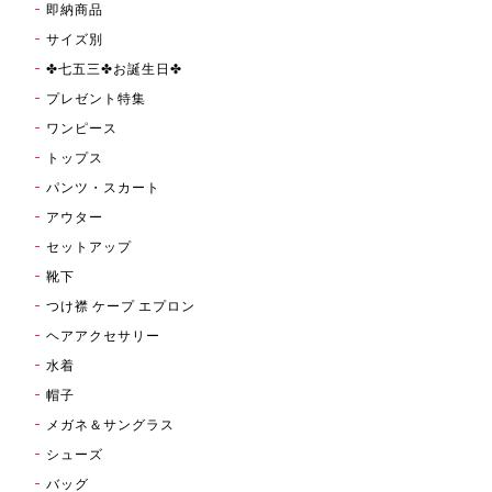
即納商品
サイズ別
✤七五三✤お誕生日✤
プレゼント特集
ワンピース
トップス
パンツ・スカート
アウター
セットアップ
靴下
つけ襟 ケープ エプロン
ヘアアクセサリー
水着
帽子
メガネ＆サングラス
シューズ
バッグ