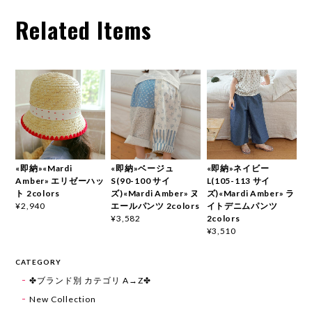
Related Items
«即納»«Mardi
«即納»ベージュ
«即納»ネイビー
Amber» エリゼーハッ
S(90-100 サイ
L(105-113 サイ
ト 2colors
ズ)«Mardi Amber» ヌ
ズ)«Mardi Amber» ラ
エールパンツ 2colors
イトデニムパンツ
¥2,940
2colors
¥3,582
¥3,510
CATEGORY
✤ブランド別 カテゴリ A→Z✤
New Collection