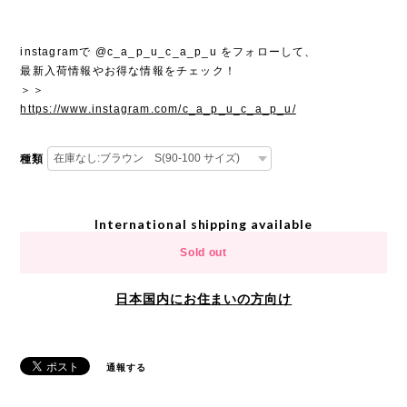
instagramで @c_a_p_u_c_a_p_u をフォローして、
最新入荷情報やお得な情報をチェック！
＞＞
https://www.instagram.com/c_a_p_u_c_a_p_u/
種類
International shipping available
Sold out
日本国内にお住まいの方向け
通報する