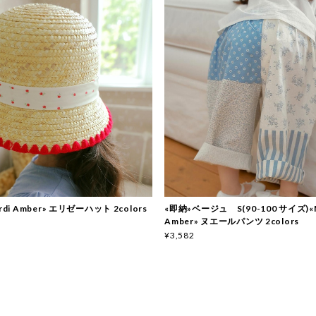
rdi Amber» エリゼーハット 2colors
«即納»ベージュ S(90-100 サイズ)«M
Amber» ヌエールパンツ 2colors
¥3,582