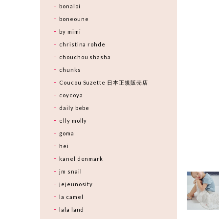
bonaloi
boneoune
by mimi
christina rohde
chouchou shasha
chunks
Coucou Suzette 日本正規販売店
coycoya
daily bebe
elly molly
goma
hei
kanel denmark
jm snail
jejeunosity
la camel
lala land