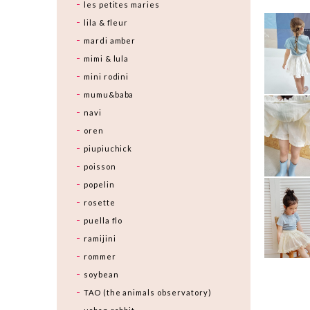
les petites maries
lila & fleur
mardi amber
mimi & lula
mini rodini
mumu&baba
navi
oren
piupiuchick
poisson
popelin
rosette
puella flo
ramijini
rommer
soybean
TAO (the animals observatory)