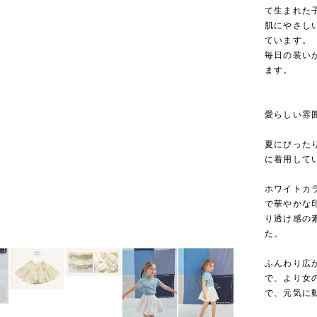
て生まれた
肌にやさし
ています。
毎日の装い
ます。
愛らしい雰
夏にぴった
に着用して
ホワイトカ
で華やかな
り透け感の
た。
ふんわり広
で、より女
で、元気に