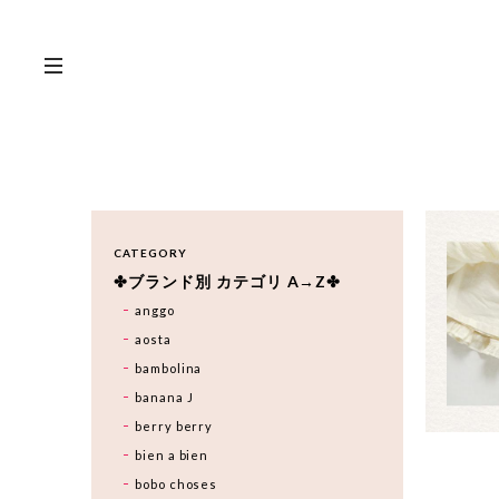
CATEGORY
✤ブランド別 カテゴリ A→Z✤
anggo
aosta
bambolina
banana J
berry berry
bien a bien
bobo choses