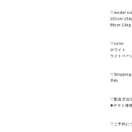
▽model si
101cm 1
96cm 13
▽color
ホワイト
ライトベー
▽Shipping
予約
▽配送方法/
✤ヤマト便発送
▽ご予約に