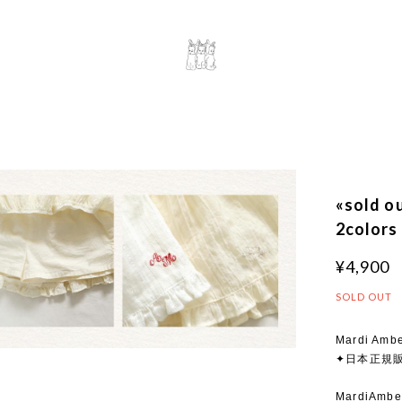
«sold
2colors
¥4,900
SOLD OUT
Mardi Ambe
✦日本正規
MardiA