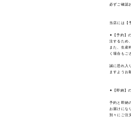
必ずご確認
当店には【
✦【予約】
注するため
また、生産
く場合もご
誠に恐れ入
ますようお
✦【即納】
予約と即納
お届けにな
別々にご注