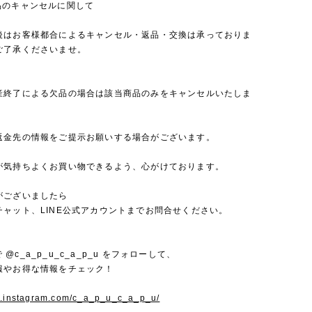
品のキャンセルに関して
後はお客様都合によるキャンセル・返品・交換は承っておりま
ご了承くださいませ。
産終了による欠品の場合は該当商品のみをキャンセルいたしま
返金先の情報をご提示お願いする場合がございます。
が気持ちよくお買い物できるよう、心がけております。
がございましたら
チャット、LINE公式アカウントまでお問合せください。
mで @c_a_p_u_c_a_p_u をフォローして、
報やお得な情報をチェック！
w.instagram.com/c_a_p_u_c_a_p_u/