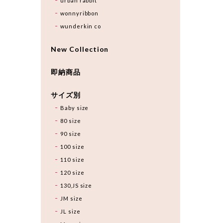
urban rabbit
wonnyribbon
wunderkin co
New Collection
即納商品
サイズ別
Baby size
80 size
90 size
100 size
110 size
120 size
130,JS size
JM size
JL size