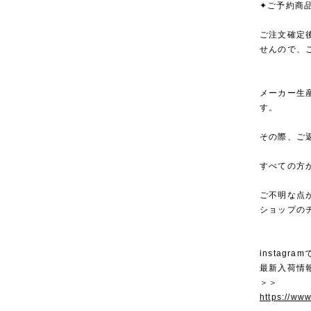
✦ご予約商
ご注文確定
せんので、
メーカー生
す。
その際、ご
すべての方
ご不明な点
ショップの
instagra
最新入荷情
＞＞
https://ww