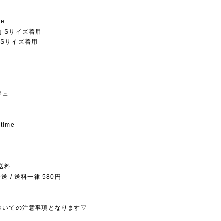
ze
5kg Sサイズ着用
kg Sサイズ着用
ジュ
 time
送料
 / 送料一律 580円
ついての注意事項となります▽