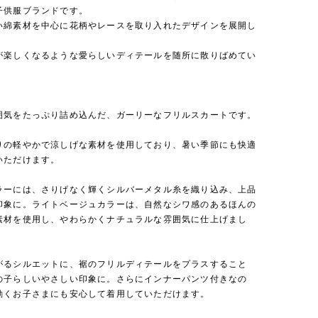
子供服ブランドです。
い綿素材を中心に花柄やレースを取り入れたデザインを展開し
が楽しくなるような愛らしいディテールを随所に散りばめてい
囲気をたっぷり詰め込んだ、ガーリーなフリルスカートです。
りの軽やかで涼しげな素材を使用しており、暑い季節にも快適
いただけます。
ラーには、さりげなく輝くシルバーメタル糸を織り込み、上品
印象に。ライトベージュカラーは、自然なシワ感のあるほんの
素材を使用し、やわらかくナチュラルな雰囲気に仕上げまし
がるシルエットに、裾のフリルディテールをプラスすること
の子らしいやさしい印象に。さらにインナーパンツ付きなの
動くお子さまにも安心して着用していただけます。