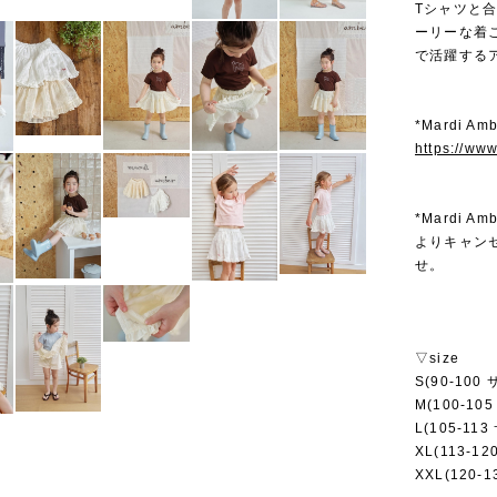
Tシャツと
ーリーな着
で活躍する
*Mardi 
https://ww
*Mardi
よりキャン
せ。
▽size
S(90-100 
M(100-10
L(105-113
XL(113-12
XXL(120-1