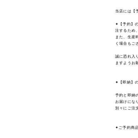
当店には【
✦【予約】
注するため
また、生産
く場合もご
誠に恐れ入
ますようお
✦【即納】
予約と即納
お届けにな
別々にご注
✦ご予約商