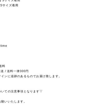
2kg Sサイズ着用
kg Sサイズ着用
 time
送料
送 / 送料一律300円
メインに追跡のあるものでお届け致します。
ついての注意事項となります▽
お願いいたします。