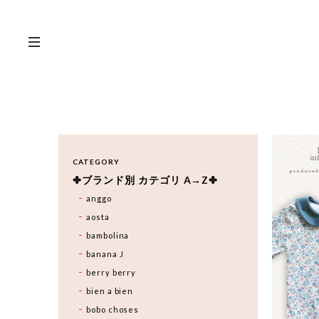
CATEGORY
✤ブランド別 カテゴリ A→Z✤
anggo
aosta
bambolina
banana J
berry berry
bien a bien
bobo choses