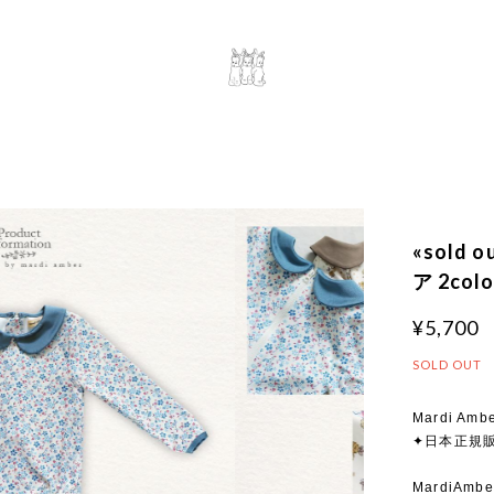
«sold
ア 2colo
¥5,700
SOLD OUT
Mardi Ambe
✦日本正規
MardiA