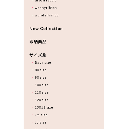
urban rabbit
wonnyribbon
wunderkin co
New Collection
即納商品
サイズ別
Baby size
80 size
90 size
100 size
110 size
120 size
130,JS size
JM size
JL size