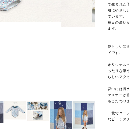
て生まれた
肌にやさし
ています。
毎日の装い
ます。
愛らしい雰
ドです。
オリジナル
ったりな華
らしいアク
背中には長
ァスナーが
もこだわり
一枚でコー
なビーチス