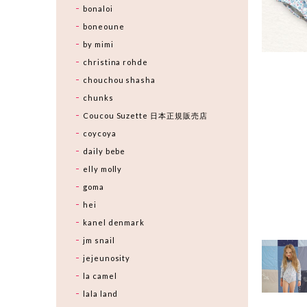
bonaloi
boneoune
by mimi
christina rohde
chouchou shasha
chunks
Coucou Suzette 日本正規販売店
coycoya
daily bebe
elly molly
goma
hei
kanel denmark
jm snail
jejeunosity
la camel
lala land