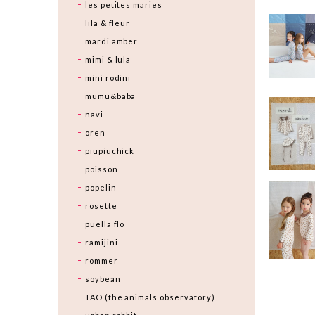
les petites maries
lila & fleur
mardi amber
mimi & lula
mini rodini
mumu&baba
navi
oren
piupiuchick
poisson
popelin
rosette
puella flo
ramijini
rommer
soybean
TAO (the animals observatory)