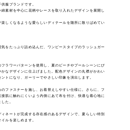
子供服ブランドです。
い綿素材を中心に花柄やレースを取り入れたデザインを展開し
が楽しくなるような愛らしいディテールを随所に散りばめてい
囲気をたっぷり詰め込んだ、ワンピースタイプのラッシュガー
のフラワーパターンを使用し、夏のビーチやプールシーンにぴ
やかなデザインに仕上げました。配色デザインの丸襟がかわい
セントになり、ガーリーでやさしい印象を演出します。
めのファスナーを施し、お着替えしやすい仕様に。さらに、フ
直接肌に触れにくいよう内側にあて布を付け、快適な着心地に
ました。
ディネートが完成する存在感のあるデザインで、夏らしい特別
タイルを楽しめます。