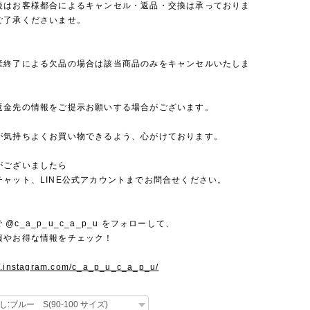
後はお客様都合によるキャンセル・返品・交換は承っておりま
ご了承くださいませ。
産終了による欠品の場合は該当商品のみをキャンセルいたしま
返金先の情報をご提示お願いする場合がございます。
が気持ちよくお買い物できるよう、心がけております。
がございましたら
チャット、LINE公式アカウントまでお問合せください。
mで @c_a_p_u_c_a_p_u をフォローして、
報やお得な情報をチェック！
w.instagram.com/c_a_p_u_c_a_p_u/