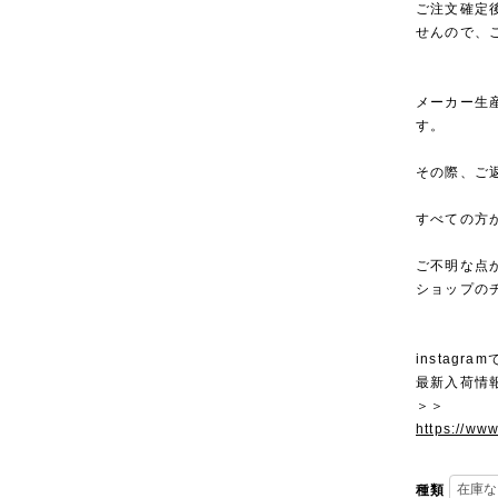
ご注文確定
せんので、
メーカー生
す。
その際、ご
すべての方
ご不明な点
ショップの
instagra
最新入荷情
＞＞
https://ww
種類