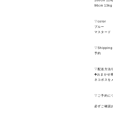
100cm 1
96cm 13
▽color
ブルー
マスタード
▽Shipping
予約
▽配送方法/
✤おまかせ発
ネコポスを
▽ご予約に
必ずご確認