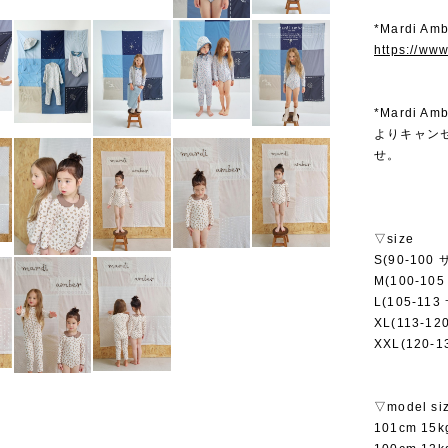
*Mardi 
https://ww
*Mardi
よりキャン
せ。
▽size
S(90-100 
M(100-10
L(105-113
XL(113-12
XXL(120-1
▽model si
101cm 1