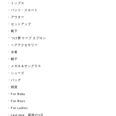
トップス
パンツ・スカート
アウター
セットアップ
靴下
つけ襟 ケープ エプロン
ヘアアクセサリー
水着
帽子
メガネ＆サングラス
シューズ
バッグ
雑貨
For Baby
For Boys
For Ladies
Last one 最後の1点