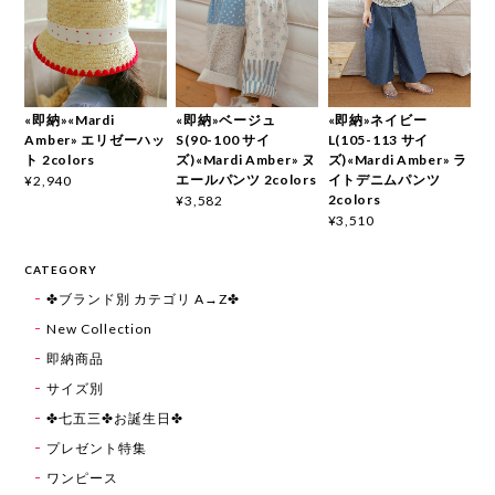
«即納»«Mardi
«即納»ベージュ
«即納»ネイビー
Amber» エリゼーハッ
S(90-100 サイ
L(105-113 サイ
ト 2colors
ズ)«Mardi Amber» ヌ
ズ)«Mardi Amber» ラ
エールパンツ 2colors
イトデニムパンツ
¥2,940
2colors
¥3,582
¥3,510
CATEGORY
✤ブランド別 カテゴリ A→Z✤
New Collection
即納商品
サイズ別
✤七五三✤お誕生日✤
プレゼント特集
ワンピース