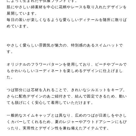
によって生まれた子供服ブランドです。
肌にやさしい綿素材を中心に花柄やレースを取り入れたデザインを
展開しています。
毎日の装いが楽しくなるような愛らしいディテールを随所に散りば
めています。
やさしく愛らしい雰囲気が魅力の、特別感のあるスイムハットで
す。
オリジナルのフラワーパターンを使用しており、ビーチやプールで
もかわいらしいコーディネートを楽しめるデザインに仕上げまし
た。
つば部分には芯材を入れることで、きれいなシルエットをキープ。
さらに配色デザインのあご紐付きで、結んで固定できるため、動い
ても脱げにくく安心して着用していただけます。
一般的なスイムキャップとは異なり、広めのつばが日差しをやさし
くカバーしてくれるため、夏のレジャーやアウトドアシーンにもぴ
ったり。実用性とデザイン性を兼ね備えたアイテムです。