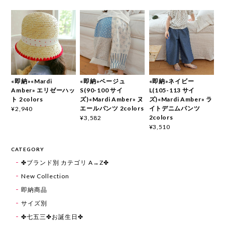
«即納»«Mardi
«即納»ベージュ
«即納»ネイビー
Amber» エリゼーハッ
S(90-100 サイ
L(105-113 サイ
ト 2colors
ズ)«Mardi Amber» ヌ
ズ)«Mardi Amber» ラ
エールパンツ 2colors
イトデニムパンツ
¥2,940
2colors
¥3,582
¥3,510
CATEGORY
✤ブランド別 カテゴリ A→Z✤
New Collection
即納商品
サイズ別
✤七五三✤お誕生日✤