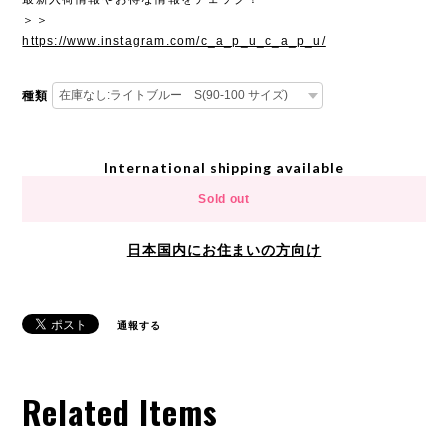
＞＞
https://www.instagram.com/c_a_p_u_c_a_p_u/
種類
International shipping available
Sold out
日本国内にお住まいの方向け
通報する
Related Items