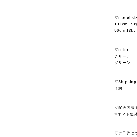
▽model si
101cm 1
96cm 13
▽color
クリーム
グリーン
▽Shipping
予約
▽配送方法/
✤ヤマト便発送
▽ご予約に