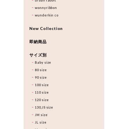
urban rabbit
wonnyribbon
wunderkin co
New Collection
即納商品
サイズ別
Baby size
80 size
90 size
100 size
110 size
120 size
130,JS size
JM size
JL size