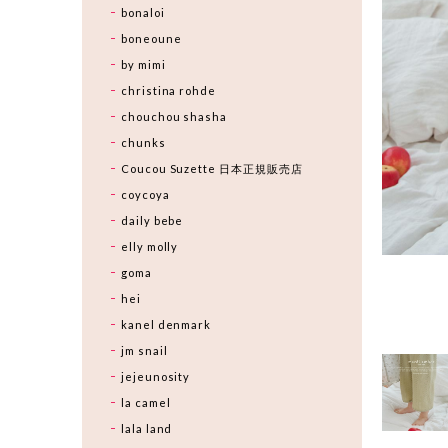
bonaloi
boneoune
by mimi
christina rohde
chouchou shasha
chunks
Coucou Suzette 日本正規販売店
coycoya
daily bebe
elly molly
goma
hei
kanel denmark
jm snail
jejeunosity
la camel
lala land