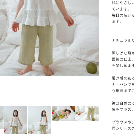
肌にやさし
ています。
毎日の装い
ます。
ナチュラル
涼しげな透
囲気に仕上
を楽しめま
透け感のあ
ナーパンツ
う細部まで
裾は自然に
象をプラス
ブラウスや
同シリーズ