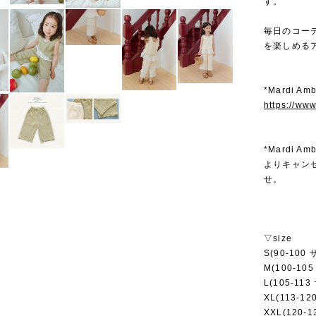
す。
毎日のコー
を楽しめる
*Mardi 
https://ww
*Mardi
よりキャン
せ。
▽size
S(90-100
M(100-10
L(105-11
XL(113-1
XXL(120-