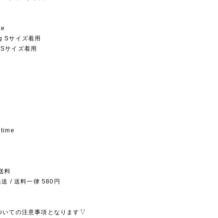
ze
5kg Sサイズ着用
kg Sサイズ着用
 time
送料
 / 送料一律 580円
ついての注意事項となります▽