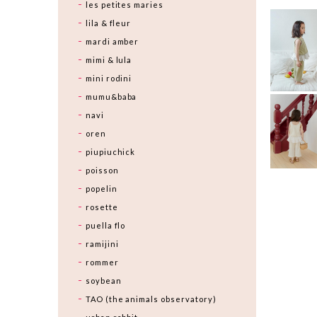
les petites maries
lila & fleur
mardi amber
mimi & lula
mini rodini
mumu&baba
navi
oren
piupiuchick
poisson
popelin
rosette
puella flo
ramijini
rommer
soybean
TAO (the animals observatory)