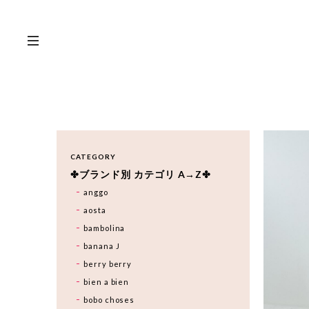
CATEGORY
✤ブランド別 カテゴリ A→Z✤
anggo
aosta
bambolina
banana J
berry berry
bien a bien
bobo choses