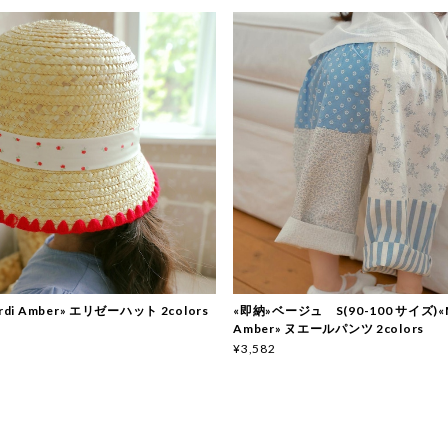
rdi Amber» エリゼーハット 2colors
«即納»ベージュ S(90-100 サイズ)«M
Amber» ヌエールパンツ 2colors
¥3,582