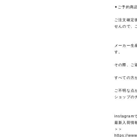
✦ご予約商
ご注文確定
せんので、
メーカー生
す。
その際、ご
すべての方
ご不明な点
ショップの
instagra
最新入荷情
＞＞
https://ww