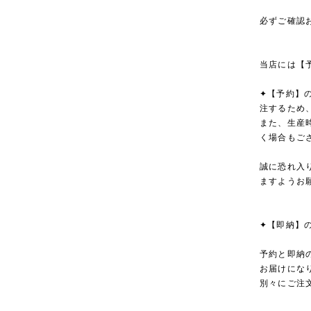
必ずご確認
当店には【
✦【予約】
注するため
また、生産
く場合もご
誠に恐れ入
ますようお
✦【即納】
予約と即納
お届けにな
別々にご注