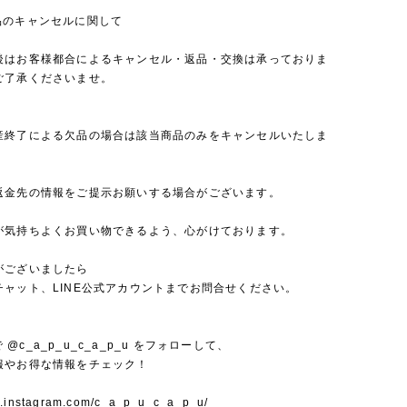
品のキャンセルに関して
後はお客様都合によるキャンセル・返品・交換は承っておりま
ご了承くださいませ。
産終了による欠品の場合は該当商品のみをキャンセルいたしま
返金先の情報をご提示お願いする場合がございます。
が気持ちよくお買い物できるよう、心がけております。
がございましたら
チャット、LINE公式アカウントまでお問合せください。
mで @c_a_p_u_c_a_p_u をフォローして、
報やお得な情報をチェック！
w.instagram.com/c_a_p_u_c_a_p_u/