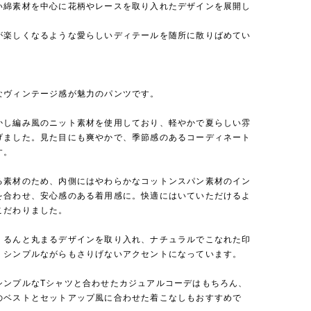
い綿素材を中心に花柄やレースを取り入れたデザインを展開し
が楽しくなるような愛らしいディテールを随所に散りばめてい
なヴィンテージ感が魅力のパンツです。
かし編み風のニット素材を使用しており、軽やかで夏らしい雰
げました。見た目にも爽やかで、季節感のあるコーディネート
す。
る素材のため、内側にはやわらかなコットンスパン素材のイン
を合わせ、安心感のある着用感に。快適にはいていただけるよ
こだわりました。
くるんと丸まるデザインを取り入れ、ナチュラルでこなれた印
。シンプルながらもさりげないアクセントになっています。
シンプルなTシャツと合わせたカジュアルコーデはもちろん、
のベストとセットアップ風に合わせた着こなしもおすすめで