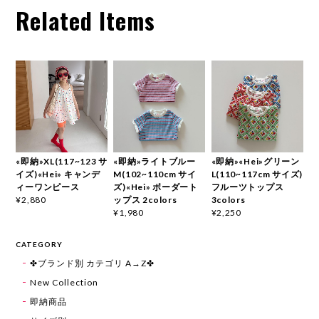
Related Items
«即納»XL(117~123 サ
«即納»ライトブルー
«即納»«Hei»グリーン
イズ)«Hei» キャンデ
M(102~110cm サイ
L(110~117cm サイズ)
ィーワンピース
ズ)«Hei» ボーダート
フルーツトップス
ップス 2colors
3colors
¥2,880
¥1,980
¥2,250
CATEGORY
✤ブランド別 カテゴリ A→Z✤
New Collection
即納商品