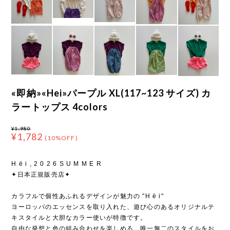
«即納»«Hei»パープル XL(117~123 サイズ) カ
ラートップス 4colors
¥1,980
¥1,782
(10%OFF)
H ë i , 2 0 2 6 S U M M E R
✦日本正規販売店✦
カラフルで個性あふれるデザインが魅力の "H ë i"
ヨーロッパのエッセンスを取り入れた、遊び心のあるオリジナルテ
キスタイルと大胆なカラー使いが特徴です。
自由な発想と色の組み合わせを楽しめる、唯一無二のスタイルをお