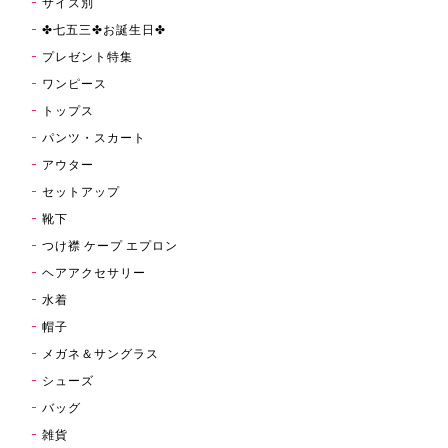
サイズ別
✤七五三✤お誕生日✤
プレゼント特集
ワンピース
トップス
パンツ・スカート
アウター
セットアップ
靴下
つけ襟 ケープ エプロン
ヘアアクセサリー
水着
帽子
メガネ＆サングラス
シューズ
バッグ
雑貨