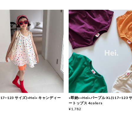
117~123 サイズ)«Hei» キャンディー
«即納»«Hei»パープル XL(117~123
ートップス 4colors
¥1,782