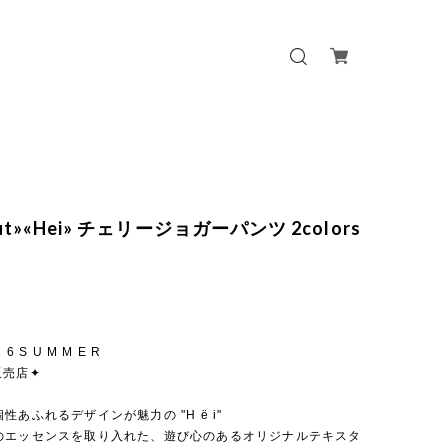
 out»«Hei» チェリージョガーパンツ 2colors
 2 6 S U M M E R
販売店✦
性あふれるデザインが魅力の "H ë i"
のエッセンスを取り入れた、遊び心のあるオリジナルテキスタ