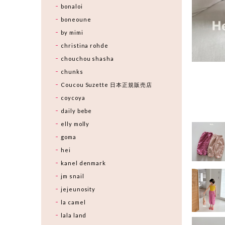
bonaloi
boneoune
by mimi
christina rohde
chouchou shasha
chunks
Coucou Suzette 日本正規販売店
coycoya
daily bebe
elly molly
goma
hei
kanel denmark
jm snail
jejeunosity
la camel
lala land