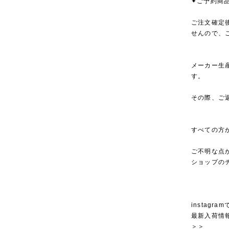
✦ご予約商
ご注文確定
せんので、
メーカー生
す。
その際、ご
すべての方
ご不明な点
ショップの
instagra
最新入荷情
＞＞