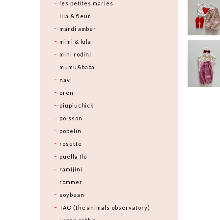
les petites maries
lila & fleur
mardi amber
mimi & lula
mini rodini
mumu&baba
navi
oren
piupiuchick
poisson
popelin
rosette
puella flo
ramijini
rommer
soybean
TAO (the animals observatory)