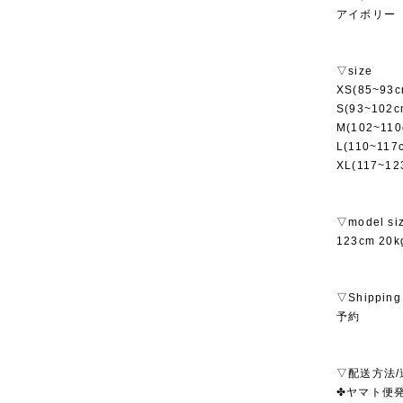
アイボリー
▽size
XS(85~93
S(93~102
M(102~11
L(110~11
XL(117~1
▽model si
123cm 2
▽Shipping
予約
▽配送方法/
✤ヤマト便発