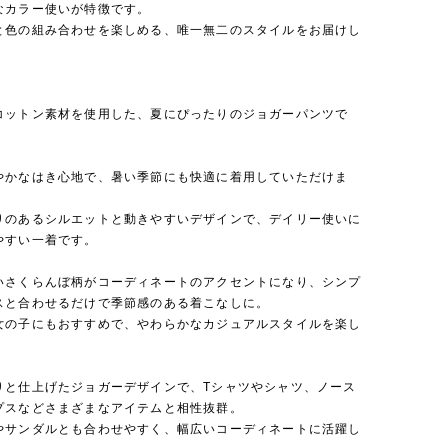
なカラー使いが特徴です。
と色の組み合わせを楽しめる、唯一無二のスタイルをお届けし
コットン素材を使用した、夏にぴったりのジョガーパンツで
やかなはき心地で、暑い季節にも快適に着用していただけま
りのあるシルエットと動きやすいデザインで、デイリー使いに
やすい一着です。
いさくらんぼ柄がコーディネートのアクセントになり、シンプ
スと合わせるだけで季節感のある着こなしに。
女の子にもおすすめで、やわらかなカジュアルスタイルを楽し
りと仕上げたジョガーデザインで、Tシャツやシャツ、ノース
プスなどさまざまなアイテムと相性抜群。
やサンダルとも合わせやすく、幅広いコーディネートに活躍し