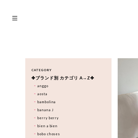
CATEGORY
✤ブランド別 カテゴリ A→Z✤
anggo
aosta
bambolina
banana J
berry berry
bien a bien
bobo choses