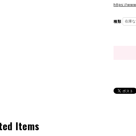
https://ww
種類
ted Items