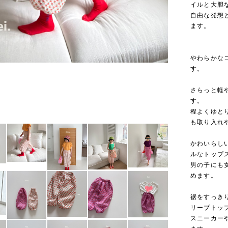
イルと大胆
自由な発想
ます。
やわらかな
す。
さらっと軽
す。
程よくゆと
も取り入れ
かわいらし
ルなトップ
男の子にも
めます。
裾をすっき
リーブトッ
スニーカー