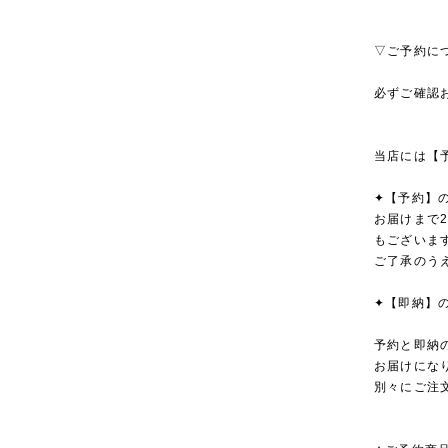
▽ご予約に
必ずご確認
当店には【
✦【予約】
お届けまで
もございま
ご了承のう
✦【即納】
予約と即納
お届けにな
別々にご注