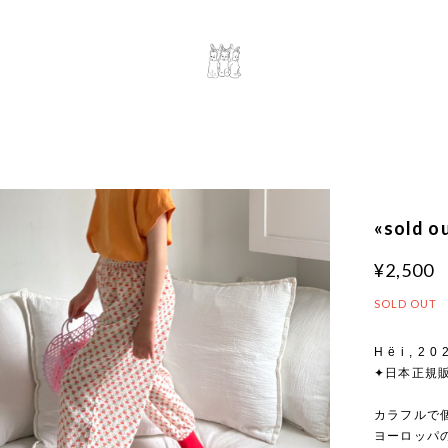
«sold
¥2,500
SOLD OUT
H ë i , 2 0
✦日本正規
カラフルで個
ヨーロッパ