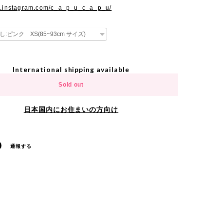
w.instagram.com/c_a_p_u_c_a_p_u/
International shipping available
Sold out
日本国内にお住まいの方向け
通報する