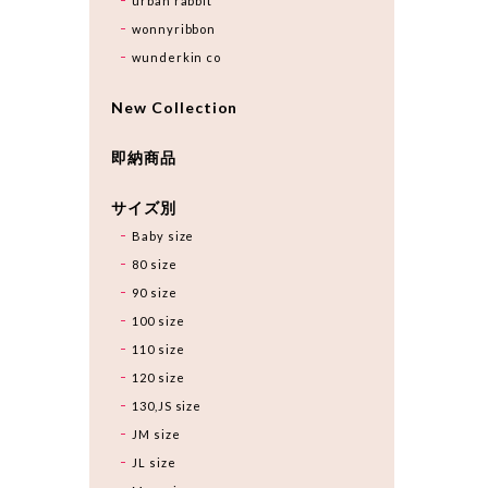
urban rabbit
wonnyribbon
wunderkin co
New Collection
即納商品
サイズ別
Baby size
80 size
90 size
100 size
110 size
120 size
130,JS size
JM size
JL size