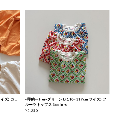
 サイズ) カラ
«即納»«Hei»グリーン L(110~117cm サイズ) フ
ルーツトップス 3colors
¥2,250