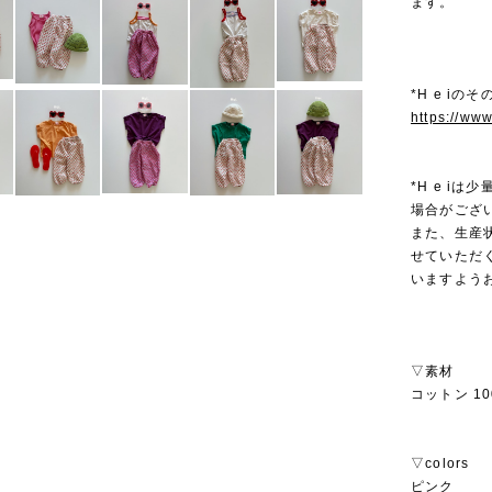
ます。
*H e iの
https://ww
*H e i
場合がござ
また、生産
せていただ
いますよう
▽素材
コットン 10
▽colors
ピンク