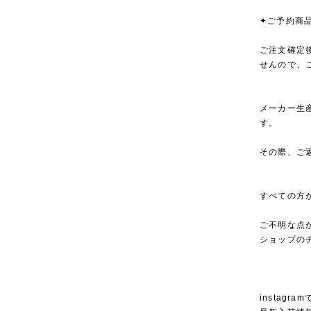
✦ご予約商
ご注文確定
せんので、
メーカー生
す。
その際、ご
すべての方
ご不明な点
ショップの
instagra