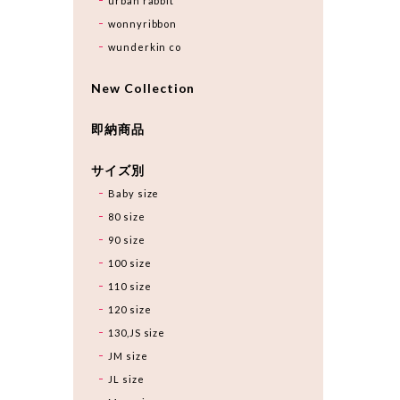
urban rabbit
wonnyribbon
wunderkin co
New Collection
即納商品
サイズ別
Baby size
80 size
90 size
100 size
110 size
120 size
130,JS size
JM size
JL size