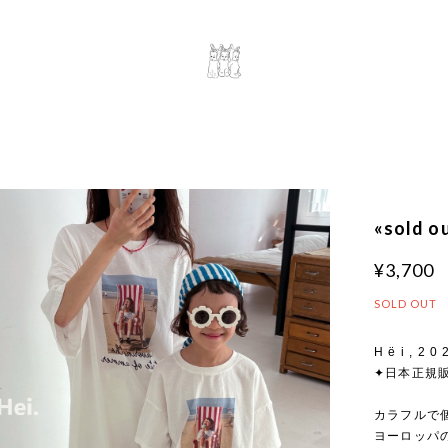
«sold
¥3,700
SOLD OUT
H ë i , 2 0
✦日本正規
カラフルで個
ヨーロッパ