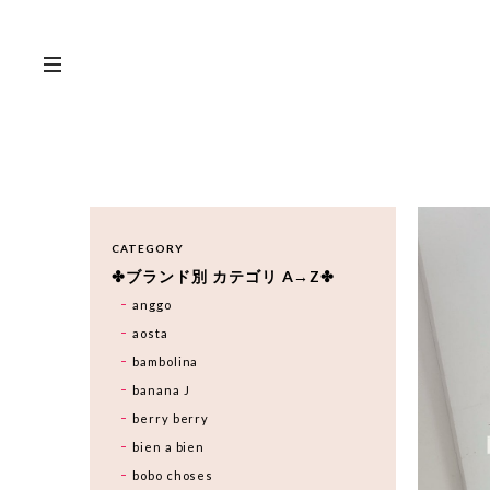
CATEGORY
✤ブランド別 カテゴリ A→Z✤
anggo
aosta
bambolina
banana J
berry berry
bien a bien
bobo choses