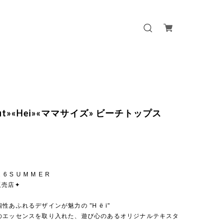
 out»«Hei»«ママサイズ» ビーチトップス
 2 6 S U M M E R
販売店✦
性あふれるデザインが魅力の "H ë i"
のエッセンスを取り入れた、遊び心のあるオリジナルテキスタ