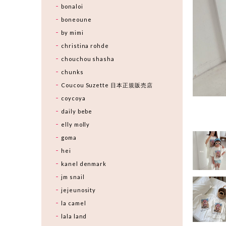
bonaloi
boneoune
by mimi
christina rohde
chouchou shasha
chunks
Coucou Suzette 日本正規販売店
coycoya
daily bebe
elly molly
goma
hei
kanel denmark
jm snail
jejeunosity
la camel
lala land