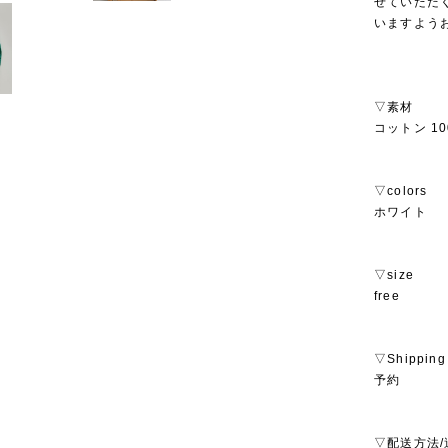
せていただ
いますよう
▽素材
コットン 10
▽colors
ホワイト
▽size
free
▽Shipping
予約
▽配送方法/