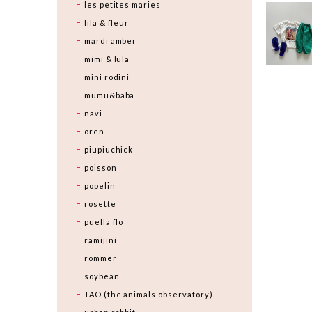
les petites maries
lila & fleur
mardi amber
mimi & lula
mini rodini
mumu&baba
navi
oren
piupiuchick
poisson
popelin
rosette
puella flo
ramijini
rommer
soybean
TAO (the animals observatory)