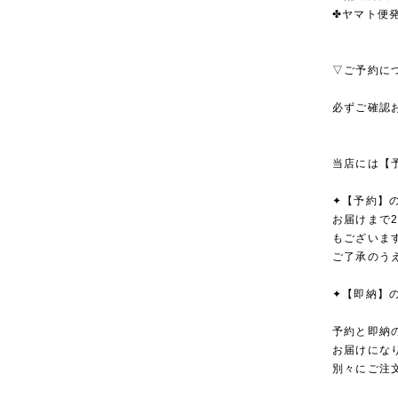
✤ヤマト便発
▽ご予約に
必ずご確認
当店には【
✦【予約】
お届けまで
もございま
ご了承のう
✦【即納】
予約と即納
お届けにな
別々にご注