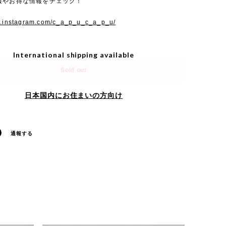
報やお得な情報をチェック！
w.instagram.com/c_a_p_u_c_a_p_u/
International shipping available
Sold out
日本国内にお住まいの方向け
通報する