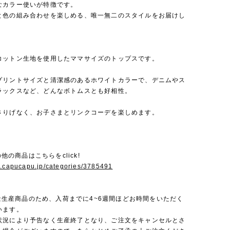
なカラー使いが特徴です。
と色の組み合わせを楽しめる、唯一無二のスタイルをお届けし
コットン生地を使用したママサイズのトップスです。
プリントサイズと清潔感のあるホワイトカラーで、デニムやス
ラックスなど、どんなボトムスとも好相性。
さりげなく、お子さまとリンクコーデを楽しめます。
その他の商品はこちらをclick!
w.capucapu.jp/categories/3785491
は少量生産商品のため、入荷までに4~6週間ほどお時間をいただく
います。
状況により予告なく生産終了となり、ご注文をキャンセルとさ