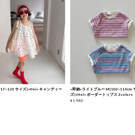
117~123 サイズ)«Hei» キャンディー
«即納»ライトブルー M(102~110cm
ズ)«Hei» ボーダートップス 2colors
¥1,980