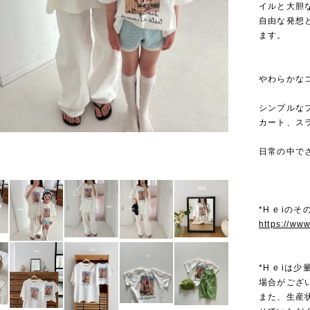
イルと大胆
自由な発想
ます。
やわらかな
シンプルな
カート、ス
日常の中で
*H e iの
https://ww
*H e i
場合がござ
また、生産