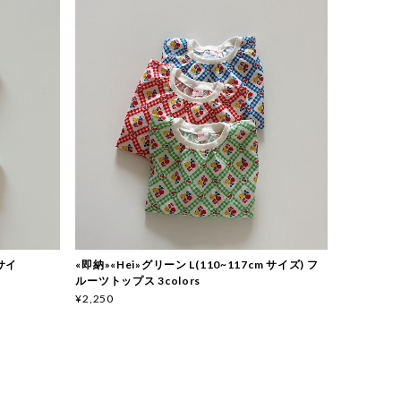
 サイ
«即納»«Hei»グリーン L(110~117cm サイズ) フ
ルーツトップス 3colors
¥2,250