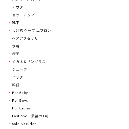
アウター
セットアップ
靴下
つけ襟 ケープ エプロン
ヘアアクセサリー
水着
帽子
メガネ＆サングラス
シューズ
バッグ
雑貨
For Baby
For Boys
For Ladies
Last one 最後の1点
Sale & Outlet