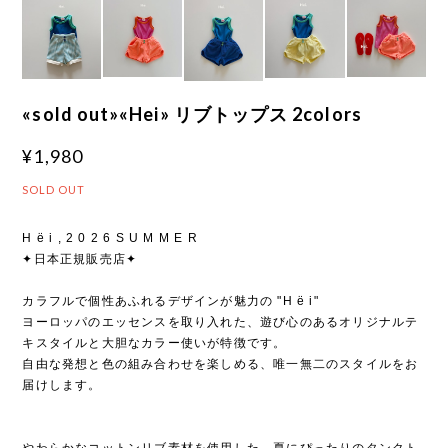
«sold out»«Hei» リブトップス 2colors
¥1,980
SOLD OUT
H ë i , 2 0 2 6 S U M M E R
✦日本正規販売店✦
カラフルで個性あふれるデザインが魅力の "H ë i"
ヨーロッパのエッセンスを取り入れた、遊び心のあるオリジナルテ
キスタイルと大胆なカラー使いが特徴です。
自由な発想と色の組み合わせを楽しめる、唯一無二のスタイルをお
届けします。
やわらかなコットンリブ素材を使用した、夏にぴったりのタンクト