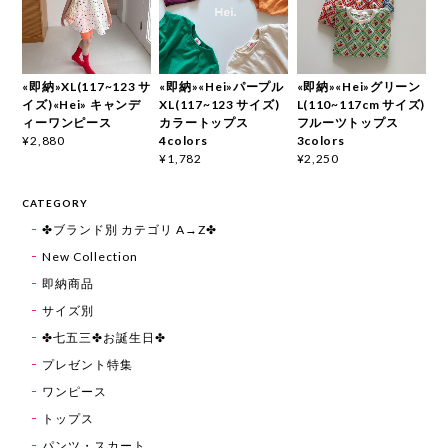
«即納»XL(117~123 サ
«即納»«Hei»パープル
«即納»«Hei»グリーン
イズ)«Hei» キャンデ
XL(117~123 サイズ)
L(110~117cm サイズ)
ィーワンピース
カラートップス
フルーツトップス
4colors
3colors
¥2,880
¥1,782
¥2,250
CATEGORY
✤ブランド別 カテゴリ A→Z✤
New Collection
即納商品
サイズ別
✤七五三✤お誕生日✤
プレゼント特集
ワンピース
トップス
パンツ・スカート