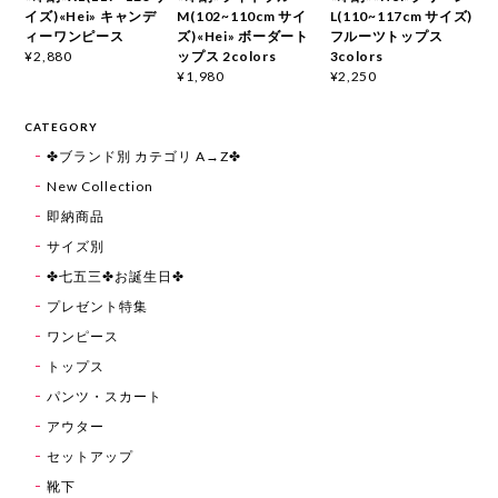
イズ)«Hei» キャンデ
M(102~110cm サイ
L(110~117cm サイズ)
ィーワンピース
ズ)«Hei» ボーダート
フルーツトップス
ップス 2colors
3colors
¥2,880
¥1,980
¥2,250
CATEGORY
✤ブランド別 カテゴリ A→Z✤
New Collection
即納商品
サイズ別
✤七五三✤お誕生日✤
プレゼント特集
ワンピース
トップス
パンツ・スカート
アウター
セットアップ
靴下