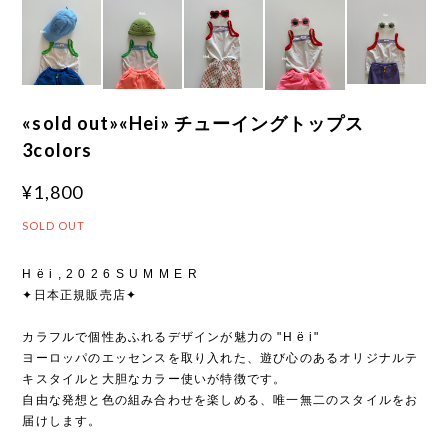
«sold out»«Hei» チューイングトップス
3colors
¥1,800
SOLD OUT
H ë i , 2 0 2 6 S U M M E R
✦日本正規販売店✦
カラフルで個性あふれるデザインが魅力の "H ë i"
ヨーロッパのエッセンスを取り入れた、遊び心のあるオリジナルテ
キスタイルと大胆なカラー使いが特徴です。
自由な発想と色の組み合わせを楽しめる、唯一無二のスタイルをお
届けします。