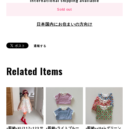
International shipping available
Sold out
日本国内にお住まいの方向け
通報する
Related Items
«即納»XL(117~123 サ
«即納»ライトブルー
«即納»«Hei»グリーン