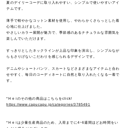
夏のデイリーコーデに取り入れやすい、シンプルで使いやすいアイ
テムです。
薄手で軽やかなコットン素材を使用し、やわらかくさらっとした着
心地に仕上げました。
やさしいカラー展開が魅力で、季節感のあるナチュラルな雰囲気を
楽しんでいただけます。
すっきりとしたネックラインが上品な印象を演出し、シンプルなが
らもさりげないこだわりを感じられるデザインです。
デニムやショートパンツ、スカートなどさまざまなアイテムと合わ
せやすく、毎日のコーディネートに自然と取り入れたくなる一着で
す。
*H e iのその他の商品はこちらをclick!
https://www.capucapu.jp/categories/3785491
*H e iは少量生産商品のため、入荷までに4~6週間ほどお時間をい