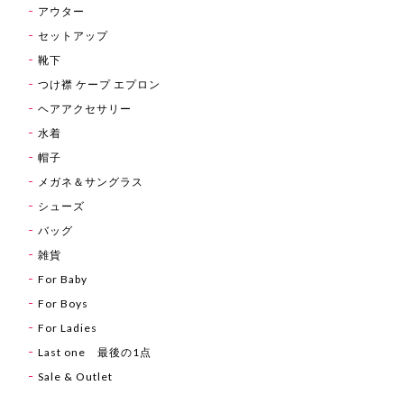
アウター
セットアップ
靴下
つけ襟 ケープ エプロン
ヘアアクセサリー
水着
帽子
メガネ＆サングラス
シューズ
バッグ
雑貨
For Baby
For Boys
For Ladies
Last one 最後の1点
Sale & Outlet