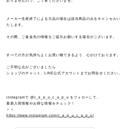
おりませんので、ご了承くださいませ。
メーカー生産終了による欠品の場合は該当商品のみをキャンセルい
たします。
その際、ご返金先の情報をご提示お願いする場合がございます。
すべての方が気持ちよくお買い物できるよう、心がけております。
ご不明な点がございましたら
ショップのチャット、LINE公式アカウントまでお問合せください。
instagramで @c_a_p_u_c_a_p_u をフォローして、
最新入荷情報やお得な情報をチェック！
＞＞
https://www.instagram.com/c_a_p_u_c_a_p_u/