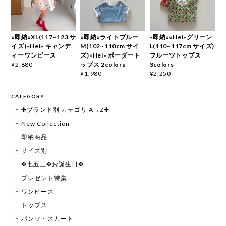
«即納»XL(117~123 サ
«即納»ライトブルー
«即納»«Hei»グリーン
イズ)«Hei» キャンデ
M(102~110cm サイ
L(110~117cm サイズ)
ィーワンピース
ズ)«Hei» ボーダート
フルーツトップス
ップス 2colors
3colors
¥2,880
¥1,980
¥2,250
CATEGORY
✤ブランド別 カテゴリ A→Z✤
New Collection
即納商品
サイズ別
✤七五三✤お誕生日✤
プレゼント特集
ワンピース
トップス
パンツ・スカート