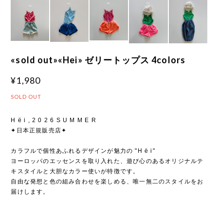
«sold out»«Hei» ゼリートップス 4colors
¥1,980
SOLD OUT
H ë i , 2 0 2 6 S U M M E R
✦日本正規販売店✦
カラフルで個性あふれるデザインが魅力の "H ë i"
ヨーロッパのエッセンスを取り入れた、遊び心のあるオリジナルテ
キスタイルと大胆なカラー使いが特徴です。
自由な発想と色の組み合わせを楽しめる、唯一無二のスタイルをお
届けします。