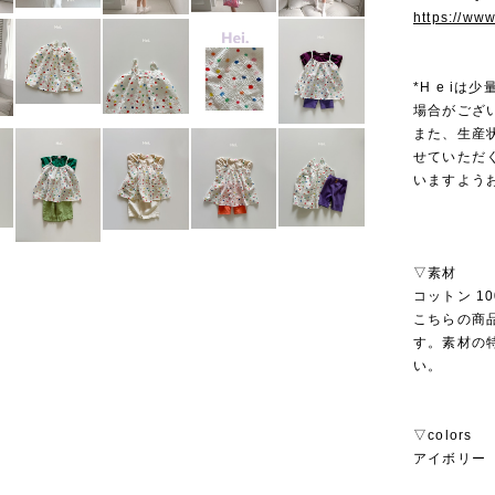
https://ww
*H e i
場合がござ
また、生産
せていただ
いますよう
▽素材
コットン 10
こちらの商
す。素材の
い。
▽colors
アイボリー