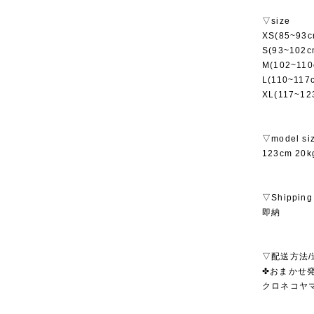
▽size
XS(85~93
S(93~102
M(102~11
L(110~11
XL(117~1
▽model si
123cm 2
▽Shipping
即納
▽配送方法/
✤おまかせ発
クロネコヤ