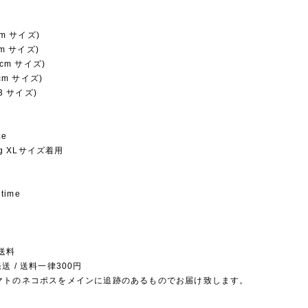
cm サイズ)
cm サイズ)
0cm サイズ)
7cm サイズ)
23 サイズ)
ze
0kg XLサイズ着用
 time
送料
送 / 送料一律300円
マトのネコポスをメインに追跡のあるものでお届け致します。