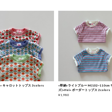
i» キャロットトップス 3colors
«即納»ライトブルー M(102~110cm
ズ)«Hei» ボーダートップス 2colors
¥1,980