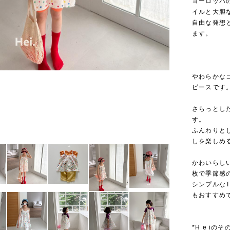
ヨーロッパ
イルと大胆
自由な発想
ます。
やわらかな
ピースです
さらっとし
す。
ふんわりと
しを楽しめ
かわいらし
枚で季節感
シンプルな
もおすすめ
*H e iの