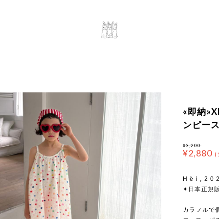
«即納»X
ンピー
¥3,200
¥2,880
(
H ë i , 2 0
✦日本正規
カラフルで個