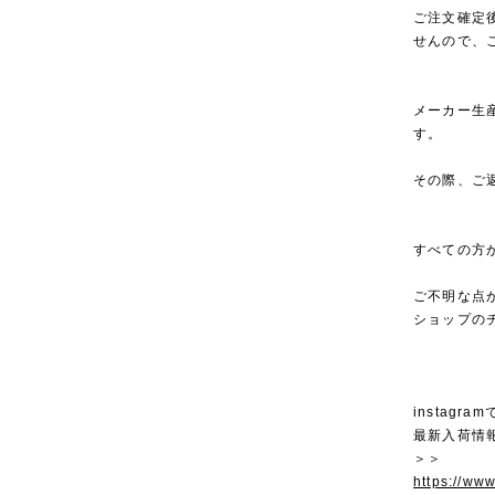
ご注文確定
せんので、
メーカー生
す。
その際、ご
すべての方
ご不明な点
ショップの
instagra
最新入荷情
＞＞
https://ww