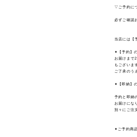
▽ご予約に
必ずご確認
当店には【
✦【予約】
お届けまで
もございま
ご了承のう
✦【即納】
予約と即納
お届けにな
別々にご注
✦ご予約商