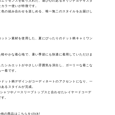
のエッセンスを取り入れた、遊び心のあるオリジナルテキスタ
なカラー使いが特徴です。
と色の組み合わせを楽しめる、唯一無二のスタイルをお届けし
コットン素材を使用した、夏にぴったりのドット柄キャミワン
。
た軽やかな着心地で、暑い季節にも快適に着用していただけま
したシルエットがやさしい雰囲気を演出し、ガーリーな着こな
る一着です。
いドット柄デザインがコーディネートのアクセントになり、一
のあるスタイルが完成。
Tシャツやノースリーブトップスと合わせたレイヤードコーデ
です。
その他の商品はこちらをclick!