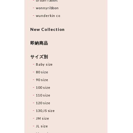
urban rabbit
wonnyribbon
wunderkin co
New Collection
即納商品
サイズ別
Baby size
80 size
90 size
100 size
110 size
120 size
130,JS size
JM size
JL size