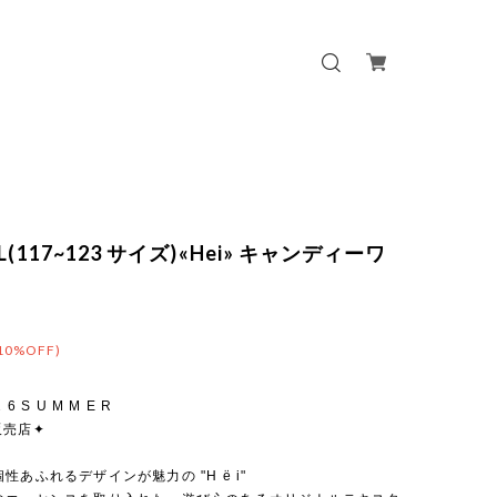
L(117~123 サイズ)«Hei» キャンディーワ
ス
10%OFF)
 2 6 S U M M E R
販売店✦
性あふれるデザインが魅力の "H ë i"