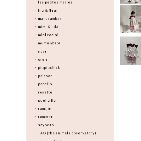
les petites maries
lila & fleur
mardi amber
mimi & lula
mini rodini
mumu&baba
navi
oren
piupiuchick
poisson
popelin
rosette
puella flo
ramijini
rommer
soybean
TAO (the animals observatory)