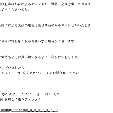
後はお客様都合によるキャンセル・返品・交換は承っておりま
ご了承くださいませ。
産終了による欠品の場合は該当商品のみをキャンセルいたしま
返金先の情報をご提示お願いする場合がございます。
が気持ちよくお買い物できるよう、心がけております。
がございましたら
チャット、LINE公式アカウントまでお問合せください。
mで @c_a_p_u_c_a_p_u をフォローして、
報やお得な情報をチェック！
w.instagram.com/c_a_p_u_c_a_p_u/