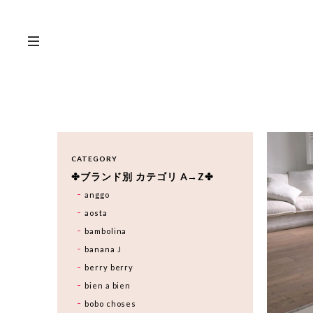
CATEGORY
✤ブランド別 カテゴリ A→Z✤
anggo
aosta
bambolina
banana J
berry berry
bien a bien
bobo choses