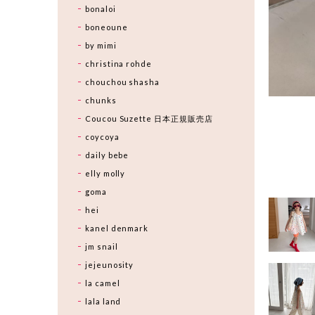
bonaloi
boneoune
by mimi
christina rohde
chouchou shasha
chunks
Coucou Suzette 日本正規販売店
coycoya
daily bebe
elly molly
goma
hei
kanel denmark
jm snail
jejeunosity
la camel
lala land