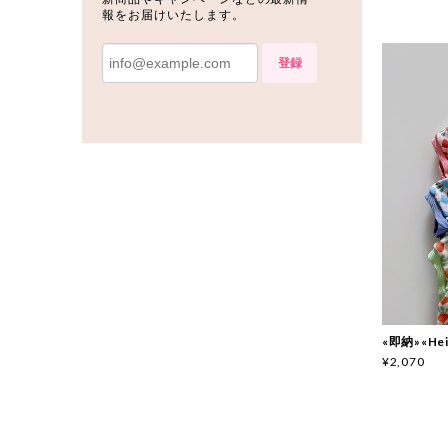
報をお届けいたします。
登録
«即納»«He
¥2,070