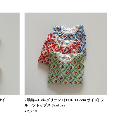
 サイ
«即納»«Hei»グリーン L(110~117cm サイズ) フ
ルーツトップス 3colors
¥2,250