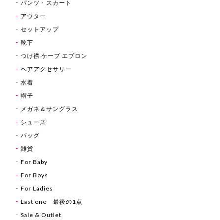
パンツ・スカート
アウター
セットアップ
靴下
つけ襟 ケープ エプロン
ヘアアクセサリー
水着
帽子
メガネ＆サングラス
シューズ
バッグ
雑貨
For Baby
For Boys
For Ladies
Last one 最後の1点
Sale & Outlet