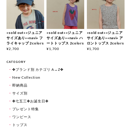
«sold out»«ジュニア
«sold out»«ジュニア
«sold out»«ジュニア
サイズあり»«navi» フ
サイズあり»«navi» ハ
サイズあり»«navi» ア
ライキャップ 2colors
ートトップス 2colors
ロントップス 2colors
¥2,700
¥1,700
¥1,700
CATEGORY
✤ブランド別 カテゴリ A→Z✤
New Collection
即納商品
サイズ別
✤七五三✤お誕生日✤
プレゼント特集
ワンピース
トップス