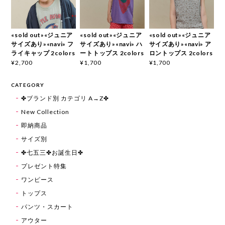
«sold out»«ジュニア
«sold out»«ジュニア
«sold out»«ジュニア
サイズあり»«navi» フ
サイズあり»«navi» ハ
サイズあり»«navi» ア
ライキャップ 2colors
ートトップス 2colors
ロントップス 2colors
¥2,700
¥1,700
¥1,700
CATEGORY
✤ブランド別 カテゴリ A→Z✤
New Collection
即納商品
サイズ別
✤七五三✤お誕生日✤
プレゼント特集
ワンピース
トップス
パンツ・スカート
アウター