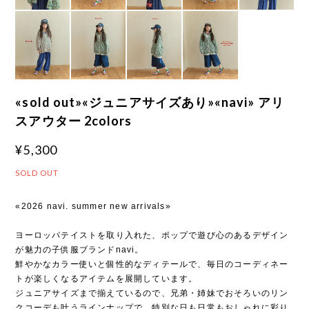
«sold out»«ジュニアサイズあり»«navi» アリ
スアウター 2colors
¥5,300
SOLD OUT
«2026 navi. summer new arrivals»
ヨーロッパテイストを取り入れた、ポップで遊び心のあるデザイン
が魅力の子供服ブランドnavi。
鮮やかなカラー使いと個性的なディテールで、毎日のコーディネー
トが楽しくなるアイテムを展開しています。
ジュニアサイズまで揃えているので、兄弟・姉妹でおそろいのリン
クコーデも叶うラインナップで、特別な日も日常もおしゃれに彩り