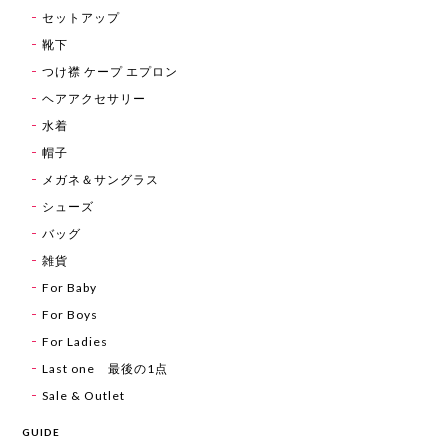
セットアップ
靴下
つけ襟 ケープ エプロン
ヘアアクセサリー
水着
帽子
メガネ＆サングラス
シューズ
バッグ
雑貨
For Baby
For Boys
For Ladies
Last one 最後の1点
Sale & Outlet
GUIDE