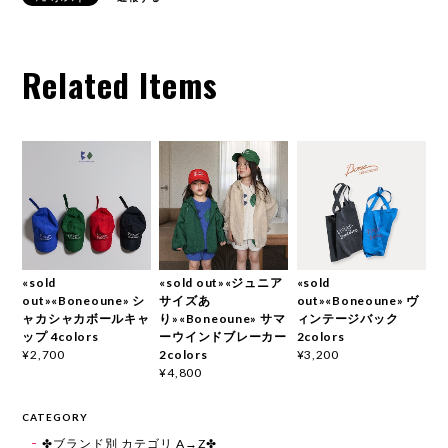
Related Items
«sold
«sold out»«ジュニア
«sold
out»«Boneoune» シ
サイズあ
out»«Boneoune» ヴ
ャカシャカボールキャ
り»«Boneoune» サマ
ィンテージバック
ップ 4colors
ーウインドブレーカー
2colors
2colors
¥2,700
¥3,200
¥4,800
CATEGORY
✤ブランド別 カテゴリ A→Z✤