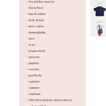
les petites maries
lila & fleur
mardi amber
mimi & lula
mini rodini
mumu&baba
navi
oren
piupiuchick
poisson
popelin
rosette
puella flo
ramijini
rommer
soybean
TAO (the animals observatory)