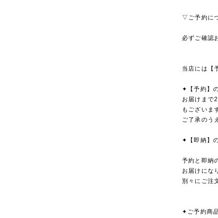
▽ご予約に
必ずご確認
当店には【
✦【予約】
お届けまで
もございま
ご了承のう
✦【即納】
予約と即納
お届けにな
別々にご注
✦ご予約商