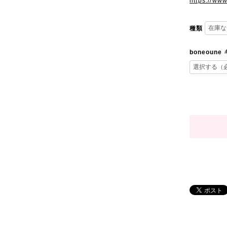
https://ww
種類
boneoun