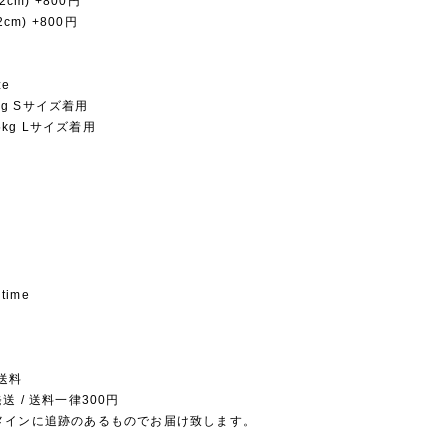
2cm) +800円
2cm) +800円
ze
5kg Sサイズ着用
.5kg Lサイズ着用
 time
送料
送 / 送料一律300円
メインに追跡のあるものでお届け致します。