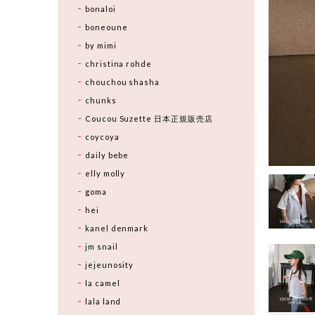
bonaloi
boneoune
by mimi
christina rohde
chouchou shasha
chunks
Coucou Suzette 日本正規販売店
coycoya
daily bebe
elly molly
goma
hei
kanel denmark
jm snail
jejeunosity
la camel
lala land