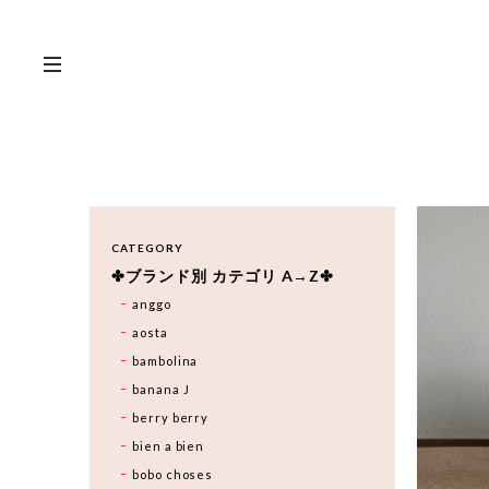
CATEGORY
✤ブランド別 カテゴリ A→Z✤
anggo
aosta
bambolina
banana J
berry berry
bien a bien
bobo choses