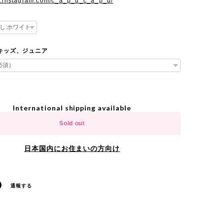
w.instagram.com/c_a_p_u_c_a_p_u/
e キッズ、ジュニア
International shipping available
Sold out
日本国内にお住まいの方向け
通報する