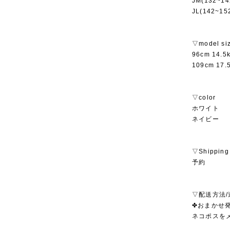
JM(132~14
JL(142~15
▽model si
96cm 14.
109cm 17
▽color
ホワイト
ネイビー
▽Shipping
予約
▽配送方法/
✤おまかせ発
ネコポスを