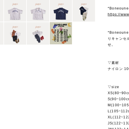
*Boneou
https://ww
*Boneo
りキャンセ
せ。
▽素材
ナイロン 10
▽size
XS(80~90c
S(90~100c
M(100~105
L(105~112
XL(112~12
JS(122~13