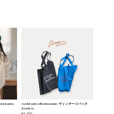
neoune»
«sold out»«Boneoune» ヴィンテージバック
2colors
¥3,200