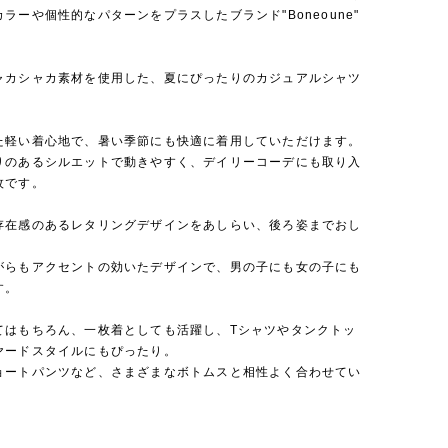
ラーや個性的なパターンをプラスしたブランド"Boneoune"
ャカシャカ素材を使用した、夏にぴったりのカジュアルシャツ
た軽い着心地で、暑い季節にも快適に着用していただけます。
りのあるシルエットで動きやすく、デイリーコーデにも取り入
枚です。
存在感のあるレタリングデザインをあしらい、後ろ姿までおし
。
がらもアクセントの効いたデザインで、男の子にも女の子にも
す。
てはもちろん、一枚着としても活躍し、Tシャツやタンクトッ
ヤードスタイルにもぴったり。
ョートパンツなど、さまざまなボトムスと相性よく合わせてい
。