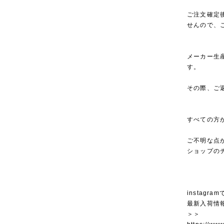
ご注文確定
せんので、
メーカー生
す。
その際、ご
すべての方
ご不明な点
ショップの
instagra
最新入荷情
＞＞