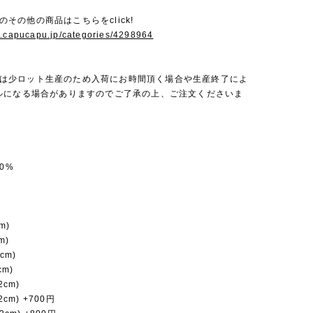
neのその他の商品はこちらをclick!
w.capucapu.jp/categories/4298964
uneは少ロット生産のため入荷にお時間頂く場合や生産終了によ
ルになる場合がありますのでご了承の上、ご注文くださいま
0%
m)
m)
cm)
cm)
2cm)
2cm) +700円