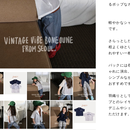
るポップなカ
軽やかなシ
です。
さらっとし
程よくゆと
れやすい一
バックには
ゃれに演出
シンプルな
おすすめで
羽織りとし
プとのレイ
デニムやシ
ただけます