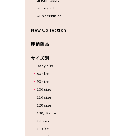
urban rabbit
wonnyribbon
wunderkin co
New Collection
即納商品
サイズ別
Baby size
80 size
90 size
100 size
110 size
120 size
130,JS size
JM size
JL size