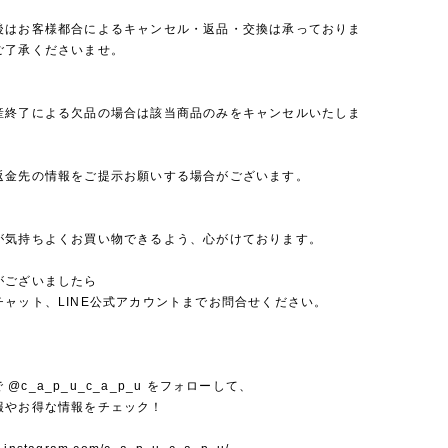
後はお客様都合によるキャンセル・返品・交換は承っておりま
ご了承くださいませ。
産終了による欠品の場合は該当商品のみをキャンセルいたしま
返金先の情報をご提示お願いする場合がございます。
が気持ちよくお買い物できるよう、心がけております。
がございましたら
チャット、LINE公式アカウントまでお問合せください。
mで @c_a_p_u_c_a_p_u をフォローして、
報やお得な情報をチェック！