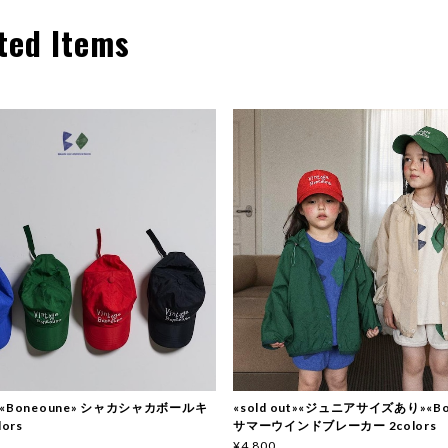
ted Items
ut»«Boneoune» シャカシャカボールキ
«sold out»«ジュニアサイズあり»«Bo
ors
サマーウインドブレーカー 2colors
¥4,800