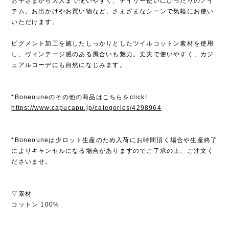
お子さまから大人まで使いやすく、デイリー使いにぴったりのアイ
テム。お出かけやお買い物など、さまざまなシーンで気軽にお使い
いただけます。
ピグメント加工を施したしっかりとしたツイルコットン素材を使用
し、ヴィンテージ感のある風合いも魅力。丈夫で使いやすく、カジ
ュアルコーデにも自然になじみます。
*Boneouneのその他の商品はこちらをclick!
https://www.capucapu.jp/categories/4298964
*Boneouneは少ロット生産のため入荷にお時間頂く場合や生産終了
によりキャンセルになる場合がありますのでご了承の上、ご注文く
ださいませ。
▽素材
コットン 100%