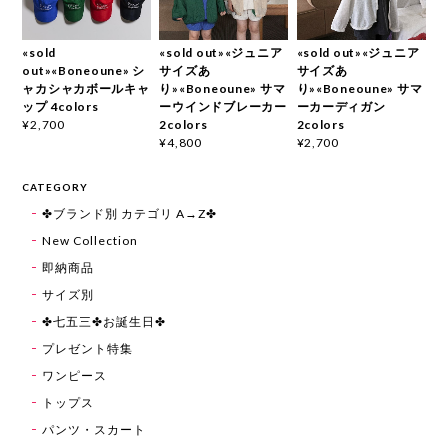
«sold
«sold out»«ジュニア
«sold out»«ジュニア
out»«Boneoune» シ
サイズあ
サイズあ
ャカシャカボールキャ
り»«Boneoune» サマ
り»«Boneoune» サマ
ップ 4colors
ーウインドブレーカー
ーカーディガン
2colors
2colors
¥2,700
¥4,800
¥2,700
CATEGORY
✤ブランド別 カテゴリ A→Z✤
New Collection
即納商品
サイズ別
✤七五三✤お誕生日✤
プレゼント特集
ワンピース
トップス
パンツ・スカート