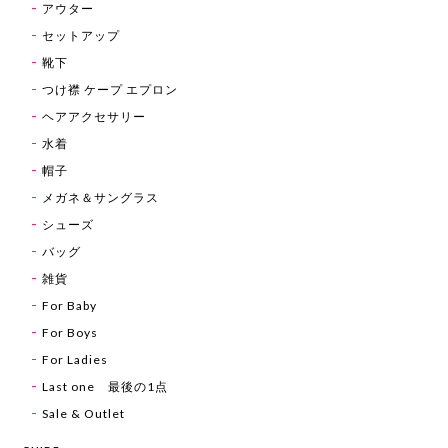
アウター
セットアップ
靴下
つけ襟 ケープ エプロン
ヘアアクセサリー
水着
帽子
メガネ＆サングラス
シューズ
バッグ
雑貨
For Baby
For Boys
For Ladies
Last one 最後の1点
Sale & Outlet