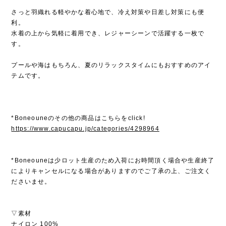
さっと羽織れる軽やかな着心地で、冷え対策や日差し対策にも便
利。
水着の上から気軽に着用でき、レジャーシーンで活躍する一枚で
す。
プールや海はもちろん、夏のリラックスタイムにもおすすめのアイ
テムです。
*Boneouneのその他の商品はこちらをclick!
https://www.capucapu.jp/categories/4298964
*Boneouneは少ロット生産のため入荷にお時間頂く場合や生産終了
によりキャンセルになる場合がありますのでご了承の上、ご注文く
ださいませ。
▽素材
ナイロン 100%