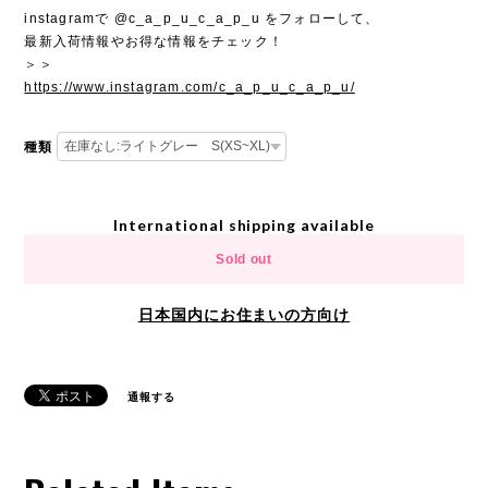
instagramで @c_a_p_u_c_a_p_u をフォローして、
最新入荷情報やお得な情報をチェック！
＞＞
https://www.instagram.com/c_a_p_u_c_a_p_u/
種類
International shipping available
Sold out
日本国内にお住まいの方向け
通報する