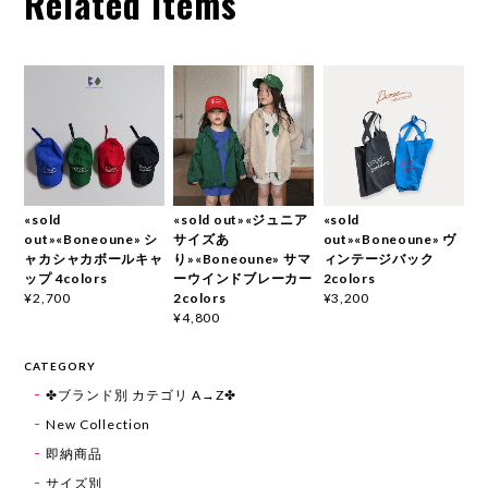
Related Items
«sold
«sold out»«ジュニア
«sold
out»«Boneoune» シ
サイズあ
out»«Boneoune» ヴ
ャカシャカボールキャ
り»«Boneoune» サマ
ィンテージバック
ップ 4colors
ーウインドブレーカー
2colors
2colors
¥2,700
¥3,200
¥4,800
CATEGORY
✤ブランド別 カテゴリ A→Z✤
New Collection
即納商品
サイズ別