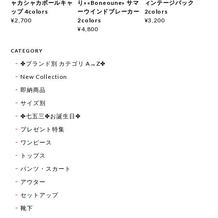
ャカシャカボールキャ
り»«Boneoune» サマ
ィンテージバック
ップ 4colors
ーウインドブレーカー
2colors
2colors
¥2,700
¥3,200
¥4,800
CATEGORY
✤ブランド別 カテゴリ A→Z✤
New Collection
即納商品
サイズ別
✤七五三✤お誕生日✤
プレゼント特集
ワンピース
トップス
パンツ・スカート
アウター
セットアップ
靴下